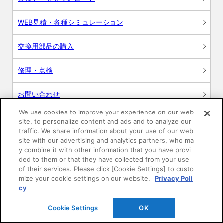
WEB見積・各種シミュレーション
交換用部品の購入
修理・点検
お問い合わせ
We use cookies to improve your experience on our web
ログイン
site, to personalize content and ads and to analyze our
traffic. We share information about your use of our web
建築・設計関係者様向けサイト
site with our advertising and analytics partners, who ma
y combine it with other information that you have provi
ded to them or that they have collected from your use
ユーザー登録サービス
of their services. Please click [Cookie Settings] to custo
mize your cookie settings on our website.
Privacy Poli
WEB見積システム
cy
Cookie Settings
OK
収納プランニングソフト