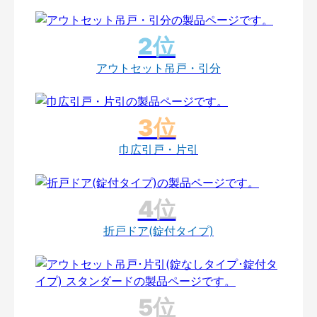
アウトセット吊戸・引分
巾広引戸・片引
折戸ドア(錠付タイプ)