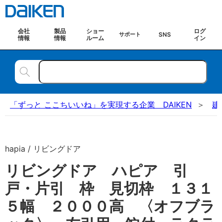
会社
製品
ショー
ログ
SNS
サポート
情報
情報
ルーム
イン
「ずっと ここちいいね」を実現する企業 DAIKEN
建
hapia / リビングドア
リビングドア ハピア 引
戸・片引 枠 見切枠 １３１
５幅 ２０００高 〈オフブラ