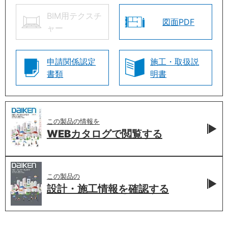
BIM用テクスチ
図面PDF
ャー
申請関係認定
施工・取扱説
書類
明書
この製品の情報を
WEBカタログで
閲覧する
この製品の
設計・施工情報を
確認する