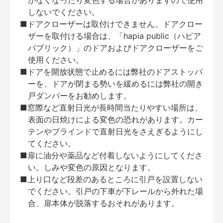
がなくなったり変色する場合がありますので使用
しないでください。
■ドアクローザーは取付けできません。ドアクロー
ザーを取付ける場合は、「hapia public（ハピア
パブリック）」のドアおよびドアクローザーをご
使用ください。
■ドアを開放状態で止めるには弊社のドアストッパ
ーを、ドアが閉まる勢いを緩めるには弊社の開き
戸ダンパーをお勧めします。
■窓際など直射日光が長時間当たりやすい場所は、
表面の日焼けによる変色の恐れがあります。カー
テンやブラインドで直射日光をさえぎるようにし
てください。
■扉に油分や薬品など付着しないようにしてくださ
い。しみや変色の原因となります。
■上り口など段差のあるところに引戸を設置しない
でください。引戸の下車が下レールから外れた場
合、扉本体が脱落するおそれがあります。