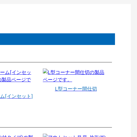
L型コーナー間仕切
ム[インセット]