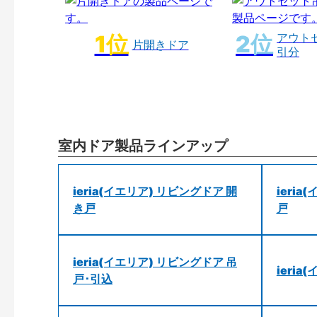
アウト
片開きドア
引分
室内ドア製品ラインアップ
ieria(イエリア) リビングドア 開
ieri
き戸
戸
ieria(イエリア) リビングドア 吊
ieri
戸･引込