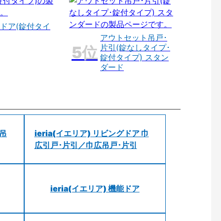
ドア(錠付タイ
アウトセット吊戸･
片引(錠なしタイプ･
錠付タイプ) スタン
ダード
 吊
ieria(イエリア) リビングドア 巾
広引戸･片引／巾広吊戸･片引
ieria(イエリア) 機能ドア