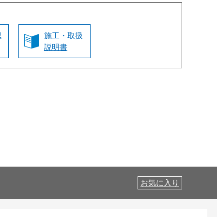
認
施工・取扱
説明書
お気に入り