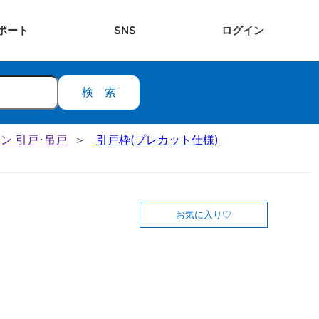
ポート
SNS
ログ
イン
検索
ン 引戸･吊戸
引戸枠(プレカット仕様)
お気に入り