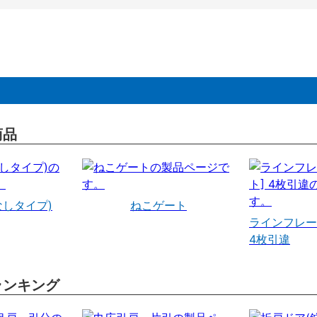
商品
なしタイプ)
ねこゲート
ラインフレー
4枚引違
ランキング