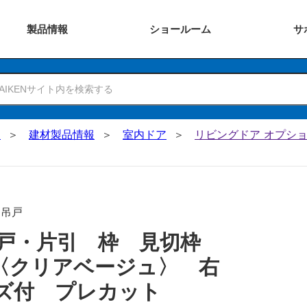
製品
情報
ショー
ルーム
サ
N
建材製品情報
室内ドア
リビングドア オプショ
･吊戸
引戸・片引 枠 見切枠
〈クリアベージュ〉 右
ズ付 プレカット