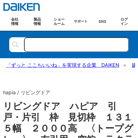
会社
製品
ショー
ログ
SNS
サポート
情報
情報
ルーム
イン
「ずっと ここちいいね」を実現する企業 DAIKEN
建
hapia / リビングドア
リビングドア ハピア 引
戸・片引 枠 見切枠 １３１
５幅 ２０００高 〈トープグ