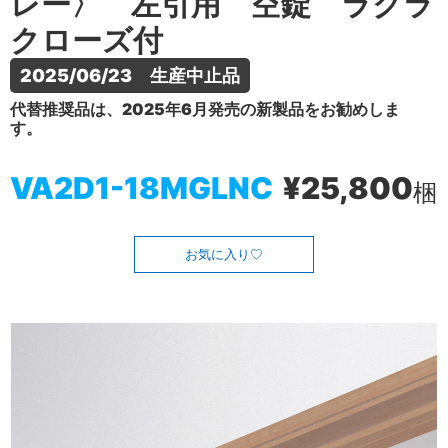
レー〉 左引用 空錠 ラクラ
クローズ付
2025/06/23　生産中止品
代替推奨品は、2025年6月発売の新製品をお勧めしま
す。
VA2D1-18MGLNC
¥25,800
梱
お気に入り