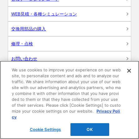
WEB見積・各種シミュレーション
交換用部品の購入
修理・点検
お問い合わせ
We use cookies to improve your experience on our web
ログイン
site, to personalize content and ads and to analyze our
traffic. We share information about your use of our web
建築・設計関係者様向けサイト
site with our advertising and analytics partners, who ma
y combine it with other information that you have provi
ded to them or that they have collected from your use
ユーザー登録サービス
of their services. Please click [Cookie Settings] to custo
mize your cookie settings on our website.
Privacy Poli
WEB見積システム
cy
Cookie Settings
OK
収納プランニングソフト