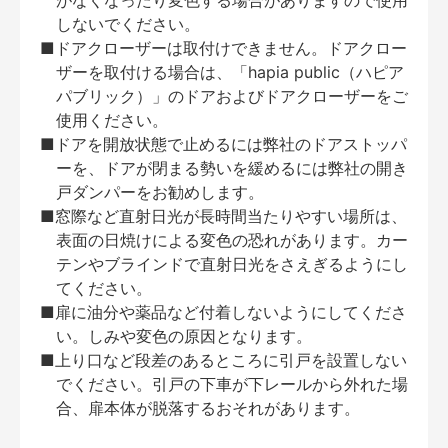
がなくなったり変色する場合がありますので使用
しないでください。
■ドアクローザーは取付けできません。ドアクロー
ザーを取付ける場合は、「hapia public（ハピア
パブリック）」のドアおよびドアクローザーをご
使用ください。
■ドアを開放状態で止めるには弊社のドアストッパ
ーを、ドアが閉まる勢いを緩めるには弊社の開き
戸ダンパーをお勧めします。
■窓際など直射日光が長時間当たりやすい場所は、
表面の日焼けによる変色の恐れがあります。カー
テンやブラインドで直射日光をさえぎるようにし
てください。
■扉に油分や薬品など付着しないようにしてくださ
い。しみや変色の原因となります。
■上り口など段差のあるところに引戸を設置しない
でください。引戸の下車が下レールから外れた場
合、扉本体が脱落するおそれがあります。