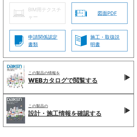
BIM用テクスチ
図面PDF
ャー
申請関係認定
施工・取扱説
書類
明書
この製品の情報を
WEBカタログで
閲覧する
この製品の
設計・施工情報を
確認する