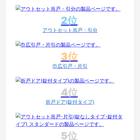
アウトセット吊戸・引分
巾広引戸・片引
折戸ドア(錠付タイプ)