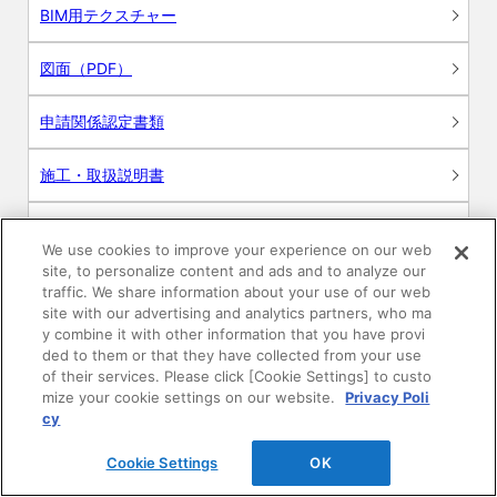
BIM用テクスチャー
図面（PDF）
申請関係認定書類
施工・取扱説明書
動画
We use cookies to improve your experience on our web
site, to personalize content and ads and to analyze our
シミュレーションツール
traffic. We share information about your use of our web
site with our advertising and analytics partners, who ma
24時間換気システム〈エアスマート〉
y combine it with other information that you have provi
簡易設計見積ソフト
ded to them or that they have collected from your use
of their services. Please click [Cookie Settings] to custo
R&Dセンター環境測定・分析サービス
mize your cookie settings on our website.
Privacy Poli
cy
商品マスター申し込み
Cookie Settings
OK