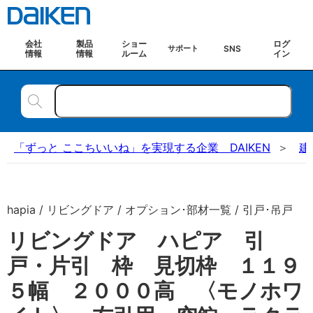
会社
製品
ショー
ログ
SNS
サポート
情報
情報
ルーム
イン
「ずっと ここちいいね」を実現する企業 DAIKEN
建
hapia / リビングドア / オプション･部材一覧 / 引戸･吊戸
リビングドア ハピア 引
戸・片引 枠 見切枠 １１９
５幅 ２０００高 〈モノホワ