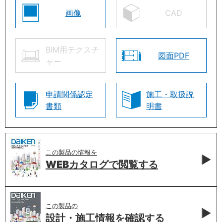
画像
CAD
BIM用テクスチ
図面PDF
ャー
申請関係認定
施工・取扱説
書類
明書
この製品の情報を
WEBカタログで
閲覧する
この製品の
設計・施工情報を
確認する