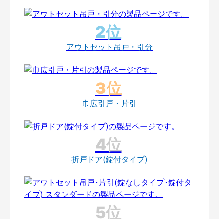
アウトセット吊戸・引分
巾広引戸・片引
折戸ドア(錠付タイプ)