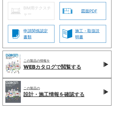
BIM用テクスチ
図面PDF
ャー
申請関係認定
施工・取扱説
書類
明書
この製品の情報を
WEBカタログで
閲覧する
この製品の
設計・施工情報を
確認する