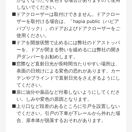
がなくなったり変色する場合がありますので使用
しないでください。
■ドアクローザーは取付けできません。ドアクロー
ザーを取付ける場合は、「hapia public（ハピア
パブリック）」のドアおよびドアクローザーをご
使用ください。
■ドアを開放状態で止めるには弊社のドアストッパ
ーを、ドアが閉まる勢いを緩めるには弊社の開き
戸ダンパーをお勧めします。
■窓際など直射日光が長時間当たりやすい場所は、
表面の日焼けによる変色の恐れがあります。カー
テンやブラインドで直射日光をさえぎるようにし
てください。
■扉に油分や薬品など付着しないようにしてくださ
い。しみや変色の原因となります。
■上り口など段差のあるところに引戸を設置しない
でください。引戸の下車が下レールから外れた場
合、扉本体が脱落するおそれがあります。