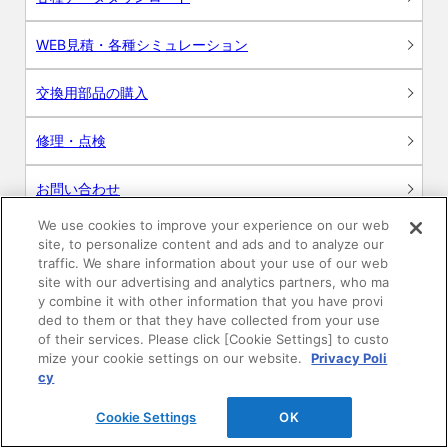
WEB見積・各種シミュレーション
交換用部品の購入
修理・点検
お問い合わせ
We use cookies to improve your experience on our web
ログイン
site, to personalize content and ads and to analyze our
traffic. We share information about your use of our web
建築・設計関係者様向けサイト
site with our advertising and analytics partners, who ma
y combine it with other information that you have provi
ded to them or that they have collected from your use
ユーザー登録サービス
of their services. Please click [Cookie Settings] to custo
mize your cookie settings on our website.
Privacy Poli
WEB見積システム
cy
Cookie Settings
OK
収納プランニングソフト