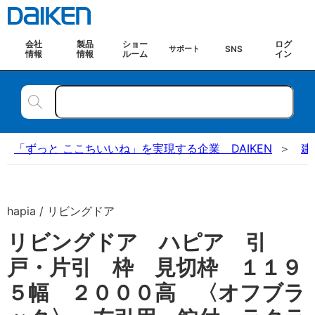
会社
製品
ショー
ログ
SNS
サポート
情報
情報
ルーム
イン
「ずっと ここちいいね」を実現する企業 DAIKEN
建
hapia / リビングドア
リビングドア ハピア 引
戸・片引 枠 見切枠 １１９
５幅 ２０００高 〈オフブラ