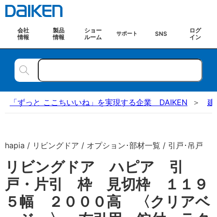
会社
製品
ショー
ログ
SNS
サポート
情報
情報
ルーム
イン
「ずっと ここちいいね」を実現する企業 DAIKEN
建
hapia / リビングドア / オプション･部材一覧 / 引戸･吊戸
リビングドア ハピア 引
戸・片引 枠 見切枠 １１９
５幅 ２０００高 〈クリアベ