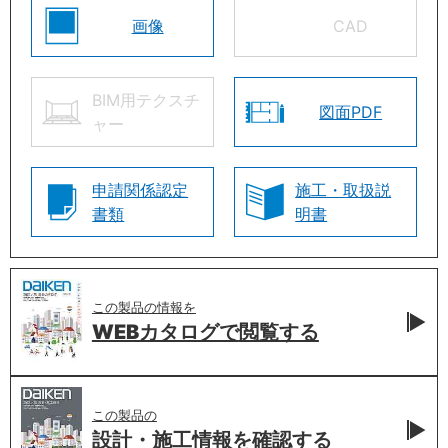
画像
CAD
BIM用テクスチ
図面PDF
ャー
申請関係認定
施工・取扱説
書類
明書
この製品の情報を
WEBカタログで
閲覧する
この製品の
設計・施工情報を
確認する