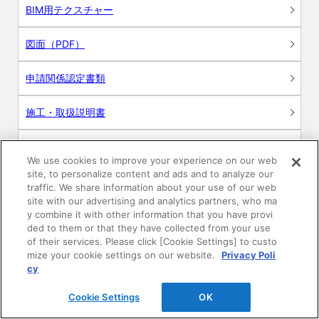
BIM用テクスチャー
図面（PDF）
申請関係認定書類
施工・取扱説明書
動画
We use cookies to improve your experience on our web
site, to personalize content and ads and to analyze our
シミュレーションツール
traffic. We share information about your use of our web
site with our advertising and analytics partners, who ma
24時間換気システム〈エアスマート〉
y combine it with other information that you have provi
簡易設計見積ソフト
ded to them or that they have collected from your use
of their services. Please click [Cookie Settings] to custo
R&Dセンター環境測定・分析サービス
mize your cookie settings on our website.
Privacy Poli
cy
商品マスター申し込み
Cookie Settings
OK