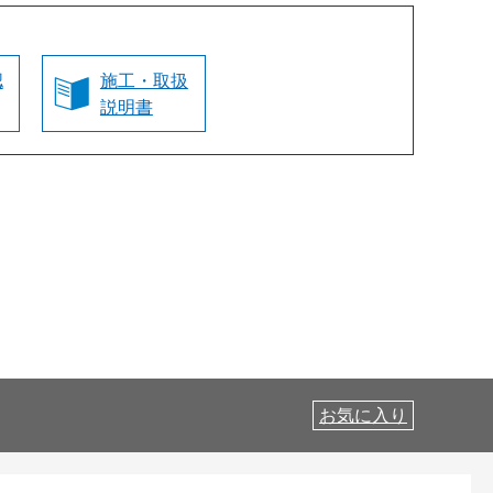
認
施工・取扱
説明書
お気に入り