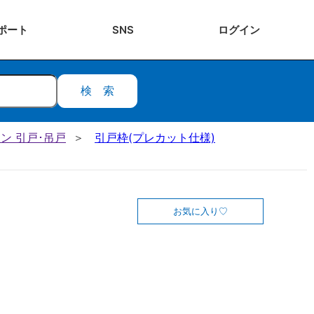
ポート
SNS
ログ
イン
検索
ン 引戸･吊戸
引戸枠(プレカット仕様)
お気に入り