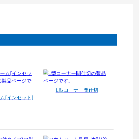
L型コーナー間仕切
ム[インセット]