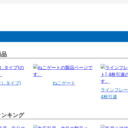
商品
なしタイプ)
ねこゲート
ラインフレー
4枚引違
ランキング