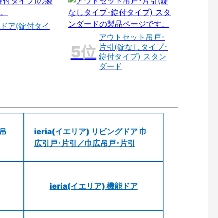
ドア(錠付タイ
アウトセット吊戸･
片引(錠なしタイプ･
錠付タイプ) スタン
ダード
 吊
ieria(イエリア) リビングドア 巾
広引戸･片引／巾広吊戸･片引
ieria(イエリア) 機能ドア