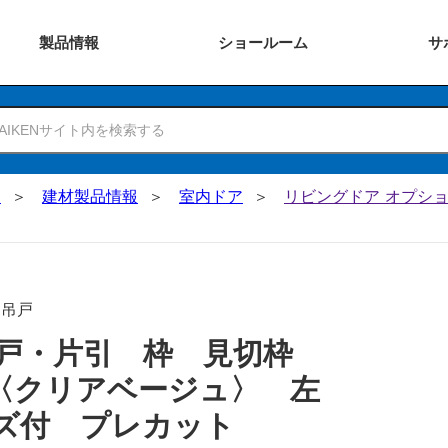
製品
情報
ショー
ルーム
サ
N
建材製品情報
室内ドア
リビングドア オプショ
･吊戸
引戸・片引 枠 見切枠
〈クリアベージュ〉 左
ズ付 プレカット