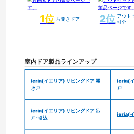
アウト
片開きドア
引分
室内ドア製品ラインアップ
ieria(イエリア) リビングドア 開
ieri
き戸
戸
ieria(イエリア) リビングドア 吊
ieri
戸･引込