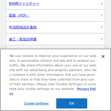
BIM用テクスチャー
図面（PDF）
申請関係認定書類
施工・取扱説明書
動画
We use cookies to improve your experience on our web
site, to personalize content and ads and to analyze our
シミュレーションツール
traffic. We share information about your use of our web
site with our advertising and analytics partners, who ma
24時間換気システム〈エアスマート〉
y combine it with other information that you have provi
簡易設計見積ソフト
ded to them or that they have collected from your use
of their services. Please click [Cookie Settings] to custo
R&Dセンター環境測定・分析サービス
mize your cookie settings on our website.
Privacy Poli
cy
商品マスター申し込み
Cookie Settings
OK