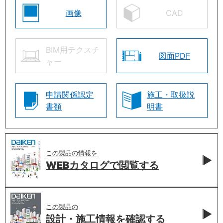
画像
CAD
BIM用テクスチ
図面PDF
ャー
申請関係認定
施工・取扱説
書類
明書
この製品の情報を
WEBカタログで
閲覧する
この製品の
設計・施工情報を
確認する