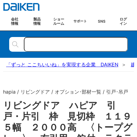
会社
製品
ショー
ログ
SNS
サポート
情報
情報
ルーム
イン
「ずっと ここちいいね」を実現する企業 DAIKEN
建
hapia / リビングドア / オプション･部材一覧 / 引戸･吊戸
リビングドア ハピア 引
戸・片引 枠 見切枠 １１９
５幅 ２０００高 〈トープグ