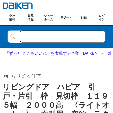
会社
製品
ショー
ログ
SNS
サポート
情報
情報
ルーム
イン
「ずっと ここちいいね」を実現する企業 DAIKEN
建
hapia / リビングドア
リビングドア ハピア 引
戸・片引 枠 見切枠 １１９
５幅 ２０００高 〈ライトオ