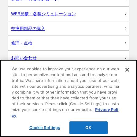
WEB見積・各種シミュレーション
交換用部品の購入
修理・点検
お問い合わせ
We use cookies to improve your experience on our web
ログイン
site, to personalize content and ads and to analyze our
traffic. We share information about your use of our web
建築・設計関係者様向けサイト
site with our advertising and analytics partners, who ma
y combine it with other information that you have provi
ded to them or that they have collected from your use
ユーザー登録サービス
of their services. Please click [Cookie Settings] to custo
mize your cookie settings on our website.
Privacy Poli
WEB見積システム
cy
Cookie Settings
OK
収納プランニングソフト