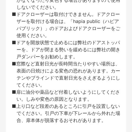
がなくなったり変色する場合がありますので使用
しないでください。
■ドアクローザーは取付けできません。ドアクロー
ザーを取付ける場合は、「hapia public（ハピア
パブリック）」のドアおよびドアクローザーをご
使用ください。
■ドアを開放状態で止めるには弊社のドアストッパ
ーを、ドアが閉まる勢いを緩めるには弊社の開き
戸ダンパーをお勧めします。
■窓際など直射日光が長時間当たりやすい場所は、
表面の日焼けによる変色の恐れがあります。カー
テンやブラインドで直射日光をさえぎるようにし
てください。
■扉に油分や薬品など付着しないようにしてくださ
い。しみや変色の原因となります。
■上り口など段差のあるところに引戸を設置しない
でください。引戸の下車が下レールから外れた場
合、扉本体が脱落するおそれがあります。