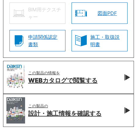
BIM用テクスチ
図面PDF
ャー
申請関係認定
施工・取扱説
書類
明書
この製品の情報を
WEBカタログで
閲覧する
この製品の
設計・施工情報を
確認する