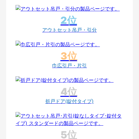
アウトセット吊戸・引分
巾広引戸・片引
折戸ドア(錠付タイプ)