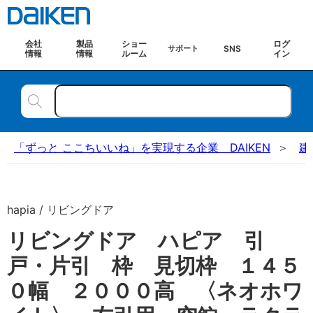
会社
製品
ショー
ログ
SNS
サポート
情報
情報
ルーム
イン
「ずっと ここちいいね」を実現する企業 DAIKEN
建
hapia / リビングドア
リビングドア ハピア 引
戸・片引 枠 見切枠 １４５
０幅 ２０００高 〈ネオホワ