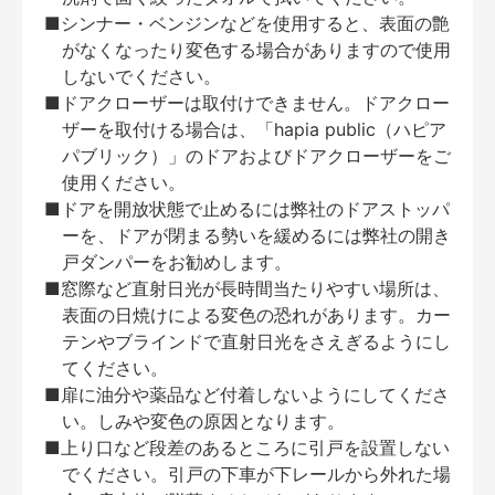
■シンナー・ベンジンなどを使用すると、表面の艶
がなくなったり変色する場合がありますので使用
しないでください。
■ドアクローザーは取付けできません。ドアクロー
ザーを取付ける場合は、「hapia public（ハピア
パブリック）」のドアおよびドアクローザーをご
使用ください。
■ドアを開放状態で止めるには弊社のドアストッパ
ーを、ドアが閉まる勢いを緩めるには弊社の開き
戸ダンパーをお勧めします。
■窓際など直射日光が長時間当たりやすい場所は、
表面の日焼けによる変色の恐れがあります。カー
テンやブラインドで直射日光をさえぎるようにし
てください。
■扉に油分や薬品など付着しないようにしてくださ
い。しみや変色の原因となります。
■上り口など段差のあるところに引戸を設置しない
でください。引戸の下車が下レールから外れた場