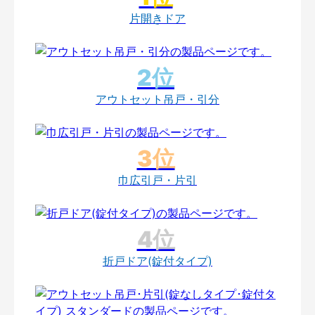
片開きドア
アウトセット吊戸・引分
巾広引戸・片引
折戸ドア(錠付タイプ)