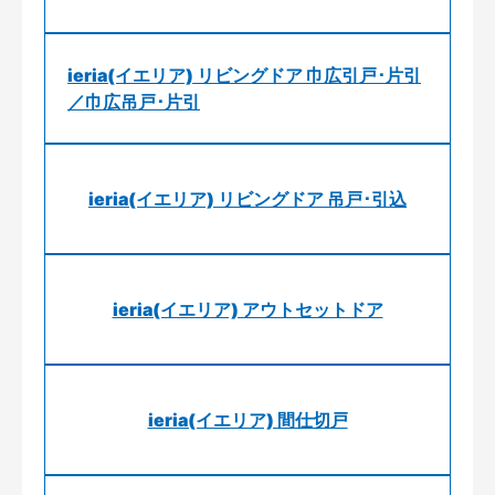
ieria(イエリア) リビングドア 巾広引戸･片引
／巾広吊戸･片引
ieria(イエリア) リビングドア 吊戸･引込
ieria(イエリア) アウトセットドア
ieria(イエリア) 間仕切戸