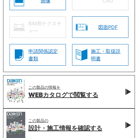
画像
CAD
BIM用テクスチ
図面PDF
ャー
申請関係認定
施工・取扱説
書類
明書
この製品の情報を
WEBカタログで
閲覧する
この製品の
設計・施工情報を
確認する