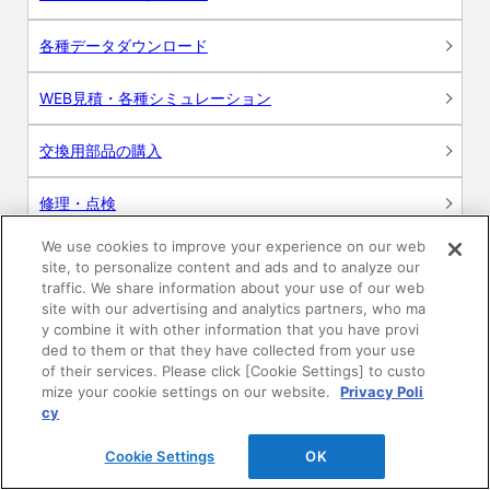
各種データダウンロード
WEB見積・各種シミュレーション
交換用部品の購入
修理・点検
We use cookies to improve your experience on our web
お問い合わせ
site, to personalize content and ads and to analyze our
traffic. We share information about your use of our web
ログイン
site with our advertising and analytics partners, who ma
y combine it with other information that you have provi
ded to them or that they have collected from your use
建築・設計関係者様向けサイト
of their services. Please click [Cookie Settings] to custo
mize your cookie settings on our website.
Privacy Poli
ユーザー登録サービス
cy
Cookie Settings
OK
WEB見積システム