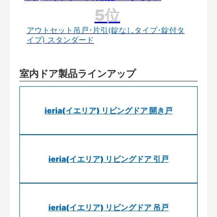
アウトセット吊戸･片引(錠なしタイプ･錠付タ
イプ) スタンダード
室内ドア製品ラインアップ
ieria(イエリア) リビングドア 開き戸
ieria(イエリア) リビングドア 引戸
ieria(イエリア) リビングドア 吊戸