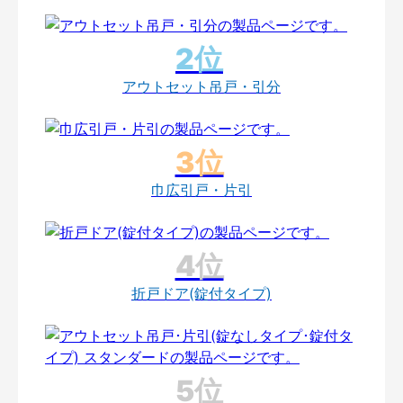
アウトセット吊戸・引分
巾広引戸・片引
折戸ドア(錠付タイプ)