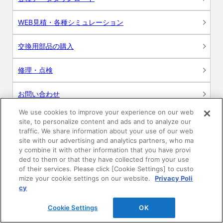
WEB見積・各種シミュレーション
交換用部品の購入
修理・点検
お問い合わせ
We use cookies to improve your experience on our web
ログイン
site, to personalize content and ads and to analyze our
traffic. We share information about your use of our web
建築・設計関係者様向けサイト
site with our advertising and analytics partners, who ma
y combine it with other information that you have provi
ded to them or that they have collected from your use
ユーザー登録サービス
of their services. Please click [Cookie Settings] to custo
mize your cookie settings on our website.
Privacy Poli
WEB見積システム
cy
Cookie Settings
OK
収納プランニングソフト