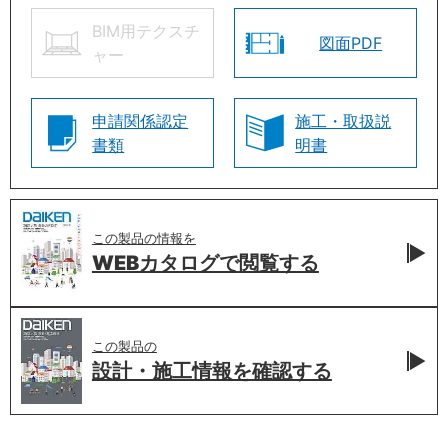
BIM用テクスチ
図面PDF
ャー
申請関係認定
施工・取扱説
書類
明書
この製品の情報を
WEBカタログで
閲覧する
この製品の
設計・施工情報を
確認する