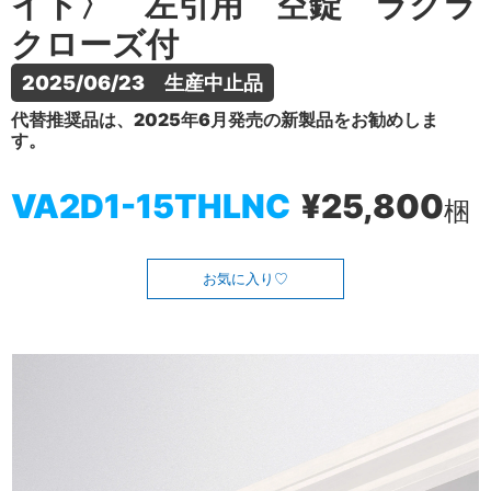
イト〉 左引用 空錠 ラクラ
クローズ付
2025/06/23　生産中止品
代替推奨品は、2025年6月発売の新製品をお勧めしま
す。
VA2D1-15THLNC
¥25,800
梱
お気に入り