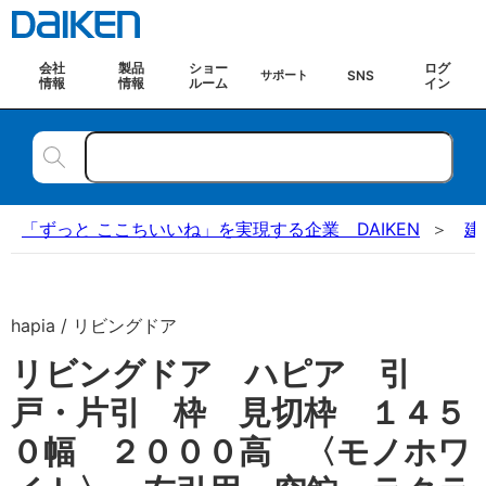
会社
製品
ショー
ログ
SNS
サポート
情報
情報
ルーム
イン
「ずっと ここちいいね」を実現する企業 DAIKEN
建
hapia / リビングドア
リビングドア ハピア 引
戸・片引 枠 見切枠 １４５
０幅 ２０００高 〈モノホワ