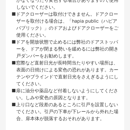
がなくなったり変色する場合がありますので使用
しないでください。
■ドアクローザーは取付けできません。ドアクロー
ザーを取付ける場合は、「hapia public（ハピア
パブリック）」のドアおよびドアクローザーをご
使用ください。
■ドアを開放状態で止めるには弊社のドアストッパ
ーを、ドアが閉まる勢いを緩めるには弊社の開き
戸ダンパーをお勧めします。
■窓際など直射日光が長時間当たりやすい場所は、
表面の日焼けによる変色の恐れがあります。カー
テンやブラインドで直射日光をさえぎるようにし
てください。
■扉に油分や薬品など付着しないようにしてくださ
い。しみや変色の原因となります。
■上り口など段差のあるところに引戸を設置しない
でください。引戸の下車が下レールから外れた場
合、扉本体が脱落するおそれがあります。