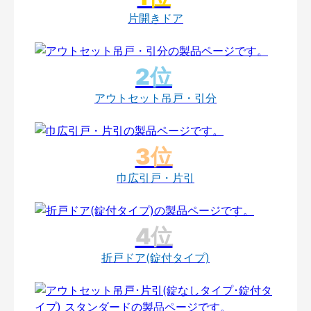
片開きドア
アウトセット吊戸・引分
巾広引戸・片引
折戸ドア(錠付タイプ)