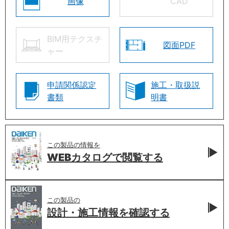
画像
CAD
BIM用テクスチ
図面PDF
ャー
申請関係認定
施工・取扱説
書類
明書
この製品の情報を
WEBカタログで
閲覧する
この製品の
設計・施工情報を
確認する