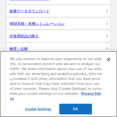
各種データダウンロード
WEB見積・各種シミュレーション
交換用部品の購入
修理・点検
We use cookies to improve your experience on our web
お問い合わせ
site, to personalize content and ads and to analyze our
traffic. We share information about your use of our web
ログイン
site with our advertising and analytics partners, who ma
y combine it with other information that you have provi
ded to them or that they have collected from your use
建築・設計関係者様向けサイト
of their services. Please click [Cookie Settings] to custo
mize your cookie settings on our website.
Privacy Poli
ユーザー登録サービス
cy
Cookie Settings
OK
WEB見積システム