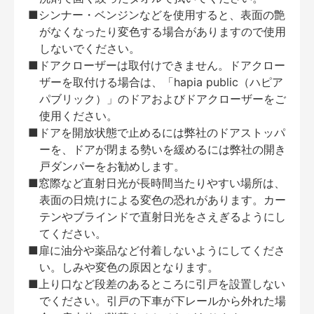
■シンナー・ベンジンなどを使用すると、表面の艶
がなくなったり変色する場合がありますので使用
しないでください。
■ドアクローザーは取付けできません。ドアクロー
ザーを取付ける場合は、「hapia public（ハピア
パブリック）」のドアおよびドアクローザーをご
使用ください。
■ドアを開放状態で止めるには弊社のドアストッパ
ーを、ドアが閉まる勢いを緩めるには弊社の開き
戸ダンパーをお勧めします。
■窓際など直射日光が長時間当たりやすい場所は、
表面の日焼けによる変色の恐れがあります。カー
テンやブラインドで直射日光をさえぎるようにし
てください。
■扉に油分や薬品など付着しないようにしてくださ
い。しみや変色の原因となります。
■上り口など段差のあるところに引戸を設置しない
でください。引戸の下車が下レールから外れた場