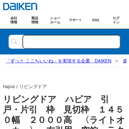
会社
製品
ショー
ログ
SNS
サポート
情報
情報
ルーム
イン
「ずっと ここちいいね」を実現する企業 DAIKEN
建
hapia / リビングドア
リビングドア ハピア 引
戸・片引 枠 見切枠 １４５
０幅 ２０００高 〈ライトオ