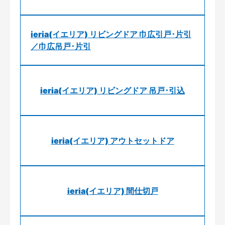
ieria(イエリア) リビングドア 巾広引戸･片引
／巾広吊戸･片引
ieria(イエリア) リビングドア 吊戸･引込
ieria(イエリア) アウトセットドア
ieria(イエリア) 間仕切戸