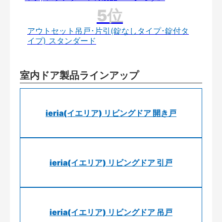
アウトセット吊戸･片引(錠なしタイプ･錠付タ
イプ) スタンダード
室内ドア製品ラインアップ
ieria(イエリア) リビングドア 開き戸
ieria(イエリア) リビングドア 引戸
ieria(イエリア) リビングドア 吊戸