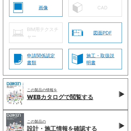
画像
CAD
BIM用テクスチ
図面PDF
ャー
申請関係認定
施工・取扱説
書類
明書
この製品の情報を
WEBカタログで
閲覧する
この製品の
設計・施工情報を
確認する