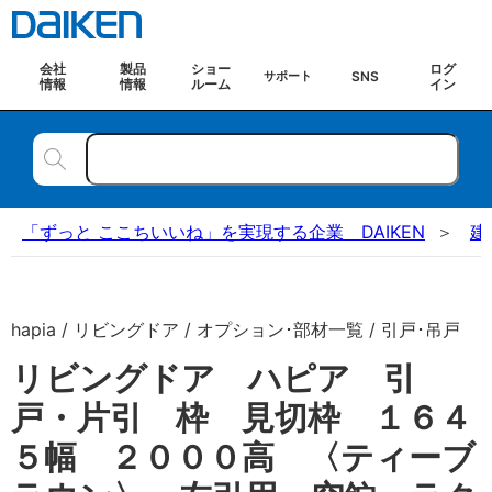
会社
製品
ショー
ログ
SNS
サポート
情報
情報
ルーム
イン
「ずっと ここちいいね」を実現する企業 DAIKEN
建
hapia / リビングドア / オプション･部材一覧 / 引戸･吊戸
リビングドア ハピア 引
戸・片引 枠 見切枠 １６４
５幅 ２０００高 〈ティーブ