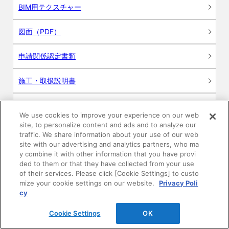
BIM用テクスチャー
図面（PDF）
申請関係認定書類
施工・取扱説明書
動画
We use cookies to improve your experience on our web
site, to personalize content and ads and to analyze our
シミュレーションツール
traffic. We share information about your use of our web
site with our advertising and analytics partners, who ma
24時間換気システム〈エアスマート〉
y combine it with other information that you have provi
簡易設計見積ソフト
ded to them or that they have collected from your use
of their services. Please click [Cookie Settings] to custo
R&Dセンター環境測定・分析サービス
mize your cookie settings on our website.
Privacy Poli
cy
商品マスター申し込み
Cookie Settings
OK