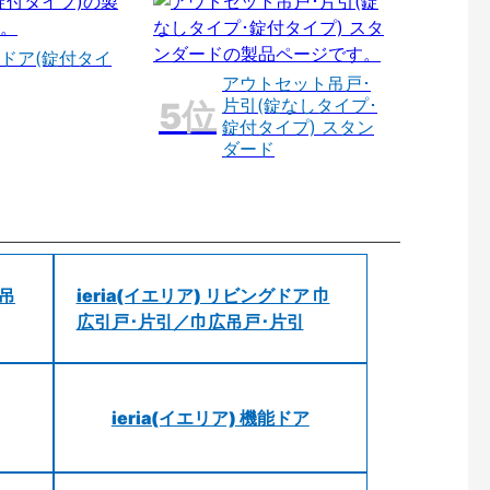
ドア(錠付タイ
アウトセット吊戸･
片引(錠なしタイプ･
錠付タイプ) スタン
ダード
 吊
ieria(イエリア) リビングドア 巾
広引戸･片引／巾広吊戸･片引
ieria(イエリア) 機能ドア