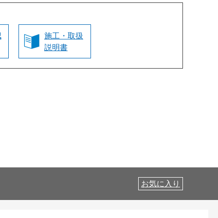
認
施工・取扱
説明書
お気に入り