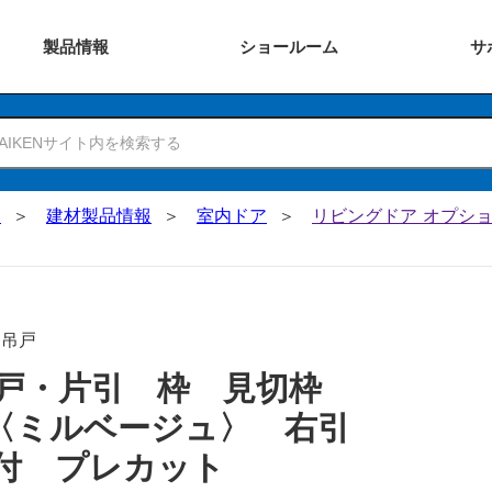
製品
情報
ショー
ルーム
サ
N
建材製品情報
室内ドア
リビングドア オプショ
･吊戸
引戸・片引 枠 見切枠
〈ミルベージュ〉 右引
付 プレカット