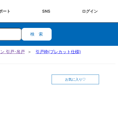
ポート
SNS
ログ
イン
検索
ン 引戸･吊戸
引戸枠(プレカット仕様)
お気に入り