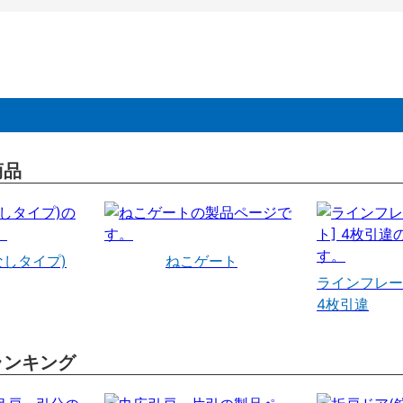
商品
なしタイプ)
ねこゲート
ラインフレー
4枚引違
ランキング