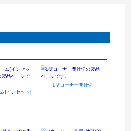
L型コーナー間仕切
ム[インセット]