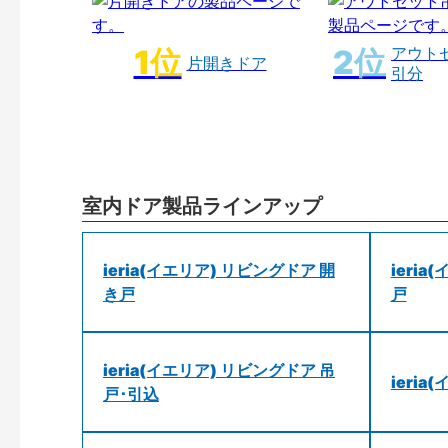
アウト
片開きドア
引分
室内ドア製品ラインアップ
ieria(イエリア) リビングドア 開
ieri
き戸
戸
ieria(イエリア) リビングドア 吊
ieri
戸･引込