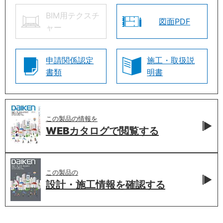
BIM用テクスチ
図面PDF
ャー
申請関係認定
施工・取扱説
書類
明書
この製品の情報を
WEBカタログで
閲覧する
この製品の
設計・施工情報を
確認する