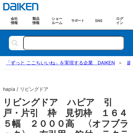
会社
製品
ショー
ログ
SNS
サポート
情報
情報
ルーム
イン
「ずっと ここちいいね」を実現する企業 DAIKEN
建
hapia / リビングドア
リビングドア ハピア 引
戸・片引 枠 見切枠 １６４
５幅 ２０００高 〈オフブラ