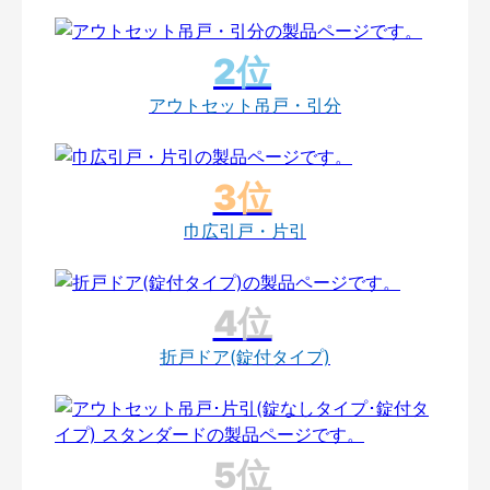
アウトセット吊戸・引分
巾広引戸・片引
折戸ドア(錠付タイプ)