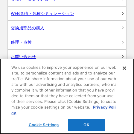
WEB見積・各種シミュレーション
交換用部品の購入
修理・点検
お問い合わせ
We use cookies to improve your experience on our web
ログイン
site, to personalize content and ads and to analyze our
traffic. We share information about your use of our web
建築・設計関係者様向けサイト
site with our advertising and analytics partners, who ma
y combine it with other information that you have provi
ded to them or that they have collected from your use
ユーザー登録サービス
of their services. Please click [Cookie Settings] to custo
mize your cookie settings on our website.
Privacy Poli
WEB見積システム
cy
Cookie Settings
OK
収納プランニングソフト