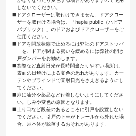
がなくなったり変色する場合がありますので使用
しないでください。
■ドアクローザーは取付けできません。ドアクロー
ザーを取付ける場合は、「hapia public（ハピア
パブリック）」のドアおよびドアクローザーをご
使用ください。
■ドアを開放状態で止めるには弊社のドアストッパ
ーを、ドアが閉まる勢いを緩めるには弊社の開き
戸ダンパーをお勧めします。
■窓際など直射日光が長時間当たりやすい場所は、
表面の日焼けによる変色の恐れがあります。カー
テンやブラインドで直射日光をさえぎるようにし
てください。
■扉に油分や薬品など付着しないようにしてくださ
い。しみや変色の原因となります。
■上り口など段差のあるところに引戸を設置しない
でください。引戸の下車が下レールから外れた場
合、扉本体が脱落するおそれがあります。