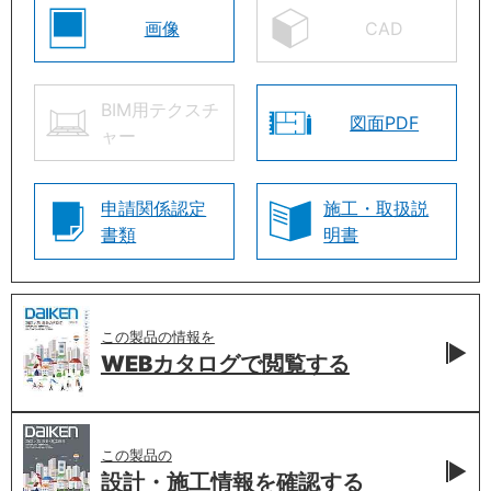
画像
CAD
BIM用テクスチ
図面PDF
ャー
申請関係認定
施工・取扱説
書類
明書
この製品の情報を
WEBカタログで
閲覧する
この製品の
設計・施工情報を
確認する