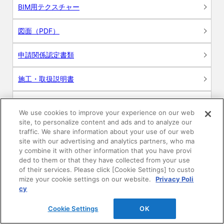
BIM用テクスチャー
図面（PDF）
申請関係認定書類
施工・取扱説明書
動画
We use cookies to improve your experience on our web
site, to personalize content and ads and to analyze our
シミュレーションツール
traffic. We share information about your use of our web
site with our advertising and analytics partners, who ma
24時間換気システム〈エアスマート〉
y combine it with other information that you have provi
簡易設計見積ソフト
ded to them or that they have collected from your use
of their services. Please click [Cookie Settings] to custo
R&Dセンター環境測定・分析サービス
mize your cookie settings on our website.
Privacy Poli
cy
商品マスター申し込み
Cookie Settings
OK