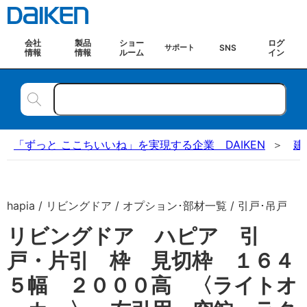
会社
製品
ショー
ログ
SNS
サポート
情報
情報
ルーム
イン
「ずっと ここちいいね」を実現する企業 DAIKEN
建
hapia / リビングドア / オプション･部材一覧 / 引戸･吊戸
リビングドア ハピア 引
戸・片引 枠 見切枠 １６４
５幅 ２０００高 〈ライトオ