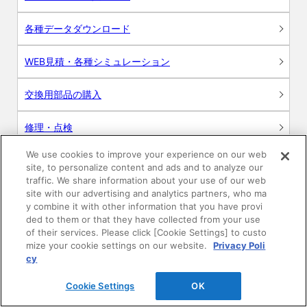
各種データダウンロード
WEB見積・各種シミュレーション
交換用部品の購入
修理・点検
We use cookies to improve your experience on our web
お問い合わせ
site, to personalize content and ads and to analyze our
traffic. We share information about your use of our web
ログイン
site with our advertising and analytics partners, who ma
y combine it with other information that you have provi
ded to them or that they have collected from your use
建築・設計関係者様向けサイト
of their services. Please click [Cookie Settings] to custo
mize your cookie settings on our website.
Privacy Poli
ユーザー登録サービス
cy
Cookie Settings
OK
WEB見積システム