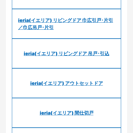
ieria(イエリア) リビングドア 巾広引戸･片引
／巾広吊戸･片引
ieria(イエリア) リビングドア 吊戸･引込
ieria(イエリア) アウトセットドア
ieria(イエリア) 間仕切戸