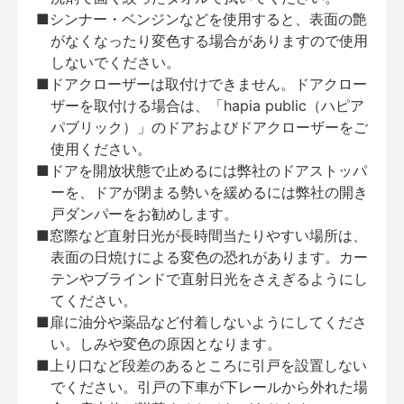
■シンナー・ベンジンなどを使用すると、表面の艶
がなくなったり変色する場合がありますので使用
しないでください。
■ドアクローザーは取付けできません。ドアクロー
ザーを取付ける場合は、「hapia public（ハピア
パブリック）」のドアおよびドアクローザーをご
使用ください。
■ドアを開放状態で止めるには弊社のドアストッパ
ーを、ドアが閉まる勢いを緩めるには弊社の開き
戸ダンパーをお勧めします。
■窓際など直射日光が長時間当たりやすい場所は、
表面の日焼けによる変色の恐れがあります。カー
テンやブラインドで直射日光をさえぎるようにし
てください。
■扉に油分や薬品など付着しないようにしてくださ
い。しみや変色の原因となります。
■上り口など段差のあるところに引戸を設置しない
でください。引戸の下車が下レールから外れた場