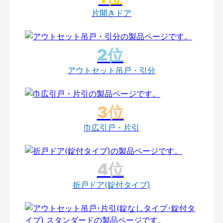
片開きドア
アウトセット吊戸・引分
巾広引戸・片引
折戸ドア(錠付タイプ)