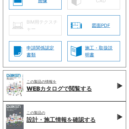
画像
CAD
BIM用テクスチ
図面PDF
ャー
申請関係認定
施工・取扱説
書類
明書
この製品の情報を
WEBカタログで
閲覧する
この製品の
設計・施工情報を
確認する