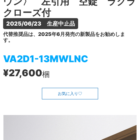
ウン〉 左引用 空錠 ラクラ
クローズ付
2025/06/23　生産中止品
代替推奨品は、2025年6月発売の新製品をお勧めしま
す。
VA2D1-13MWLNC
¥27,600
梱
お気に入り