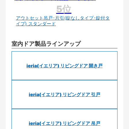
アウトセット吊戸･片引(錠なしタイプ･錠付タ
イプ) スタンダード
室内ドア製品ラインアップ
ieria(イエリア) リビングドア 開き戸
ieria(イエリア) リビングドア 引戸
ieria(イエリア) リビングドア 吊戸