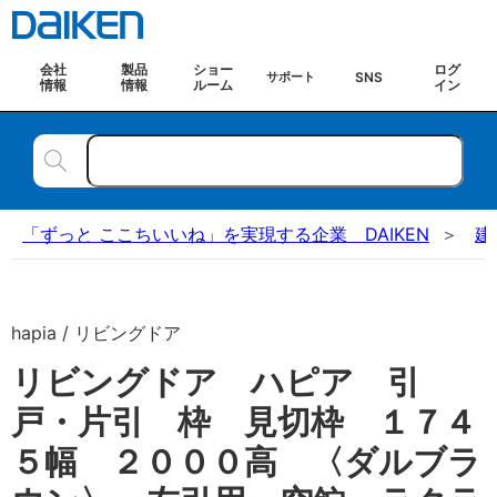
会社
製品
ショー
ログ
SNS
サポート
情報
情報
ルーム
イン
「ずっと ここちいいね」を実現する企業 DAIKEN
建
hapia / リビングドア
リビングドア ハピア 引
戸・片引 枠 見切枠 １７４
５幅 ２０００高 〈ダルブラ