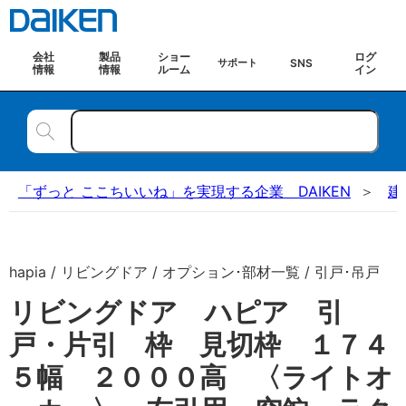
会社
製品
ショー
ログ
SNS
サポート
情報
情報
ルーム
イン
「ずっと ここちいいね」を実現する企業 DAIKEN
建
hapia / リビングドア / オプション･部材一覧 / 引戸･吊戸
リビングドア ハピア 引
戸・片引 枠 見切枠 １７４
５幅 ２０００高 〈ライトオ