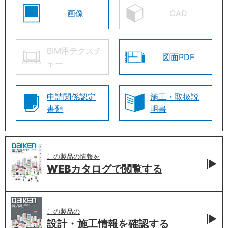
画像
CAD
BIM用テクスチ
図面PDF
ャー
申請関係認定
施工・取扱説
書類
明書
この製品の情報を
WEBカタログで
閲覧する
この製品の
設計・施工情報を
確認する