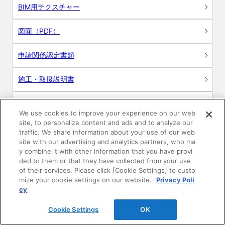
BIM用テクスチャー
図面（PDF）
申請関係認定書類
施工・取扱説明書
動画
We use cookies to improve your experience on our web
site, to personalize content and ads and to analyze our
シミュレーションツール
traffic. We share information about your use of our web
site with our advertising and analytics partners, who ma
24時間換気システム〈エアスマート〉
y combine it with other information that you have provi
簡易設計見積ソフト
ded to them or that they have collected from your use
of their services. Please click [Cookie Settings] to custo
R&Dセンター環境測定・分析サービス
mize your cookie settings on our website.
Privacy Poli
cy
商品マスター申し込み
Cookie Settings
OK