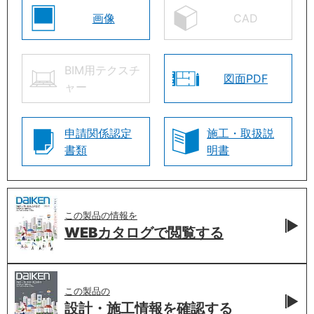
画像
CAD
BIM用テクスチ
図面PDF
ャー
申請関係認定
施工・取扱説
書類
明書
この製品の情報を
WEBカタログで
閲覧する
この製品の
設計・施工情報を
確認する