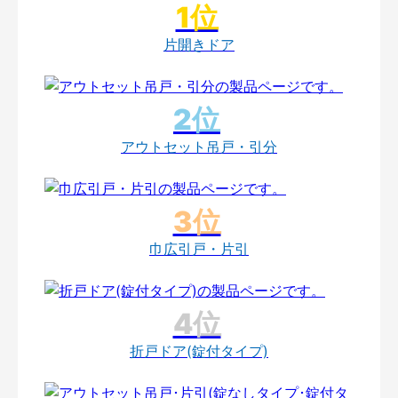
片開きドア
アウトセット吊戸・引分
巾広引戸・片引
折戸ドア(錠付タイプ)