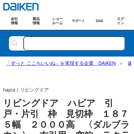
会社
製品
ショー
ログ
SNS
サポート
情報
情報
ルーム
イン
「ずっと ここちいいね」を実現する企業 DAIKEN
建
hapia / リビングドア
リビングドア ハピア 引
戸・片引 枠 見切枠 １８７
５幅 ２０００高 〈ダルブラ