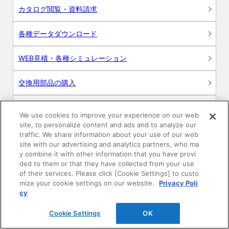
カタログ閲覧・資料請求
各種データダウンロード
WEB見積・各種シミュレーション
交換用部品の購入
修理・点検
We use cookies to improve your experience on our web
site, to personalize content and ads and to analyze our
お問い合わせ
traffic. We share information about your use of our web
site with our advertising and analytics partners, who ma
ログイン
y combine it with other information that you have provi
ded to them or that they have collected from your use
of their services. Please click [Cookie Settings] to custo
建築・設計関係者様向けサイト
mize your cookie settings on our website.
Privacy Poli
cy
ユーザー登録サービス
Cookie Settings
OK
WEB見積システム