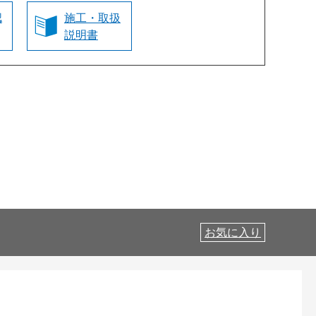
認
施工・取扱
説明書
お気に入り