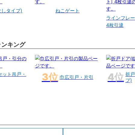
なしタイプ)
ねこゲート
ラインフレー
4枚引違
ランキング
セット吊戸・
折戸
巾広引戸・片引
プ)