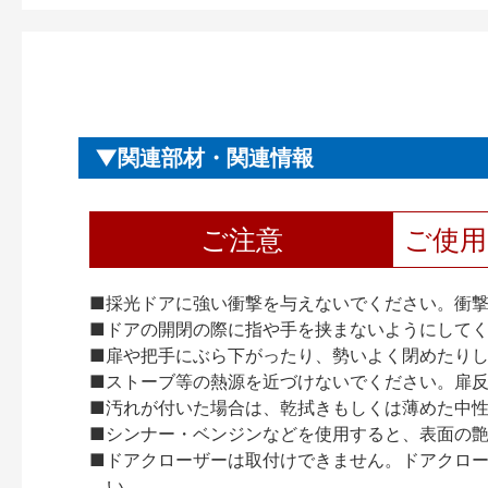
関連部材・関連情報
ご注意
ご使
■採光ドアに強い衝撃を与えないでください。衝
■ドアの開閉の際に指や手を挟まないようにして
■扉や把手にぶら下がったり、勢いよく閉めたり
■ストーブ等の熱源を近づけないでください。扉
■汚れが付いた場合は、乾拭きもしくは薄めた中
■シンナー・ベンジンなどを使用すると、表面の
■ドアクローザーは取付けできません。ドアクローザー
い。