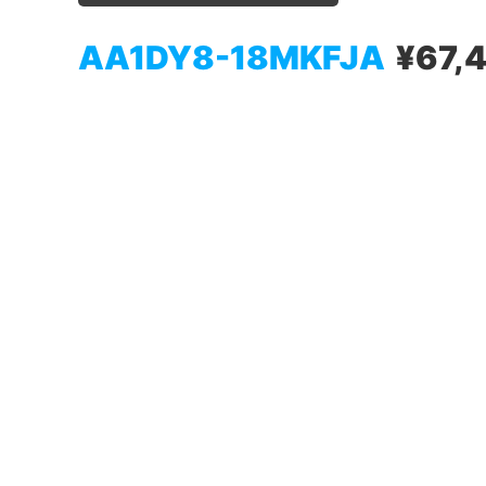
AA1DY8-18MKFJA
¥67,