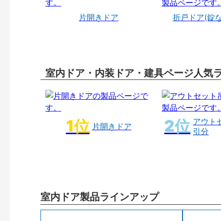
片開きドア
折戸ドア(錠
室内ドア・内装ドア・建具ページ人気
アウト
片開きドア
引分
室内ドア製品ラインアップ