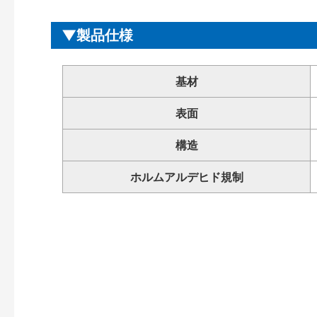
製品仕様
基材
表面
構造
ホルムアルデヒド規制