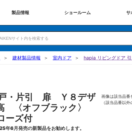
製品
情報
ショー
ルーム
サ
N
建材製品情報
室内ドア
hapia リビングドア 
戸・片引 扉 Ｙ８デザ
画像は該当品番
（該当品番以外
０高 〈オフブラック〉
ローズ付
25年6月発売の新製品をお勧めします。