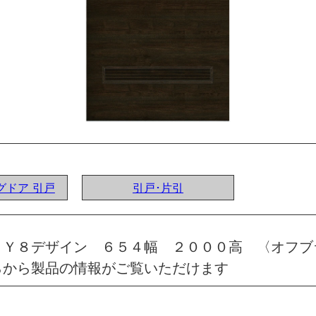
ングドア 引戸
引戸･片引
 Ｙ８デザイン ６５４幅 ２０００高 〈オフブ
らから製品の情報がご覧いただけます