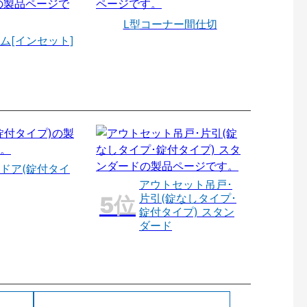
L型コーナー間仕切
ム[インセット]
ドア(錠付タイ
アウトセット吊戸･
片引(錠なしタイプ･
錠付タイプ) スタン
ダード