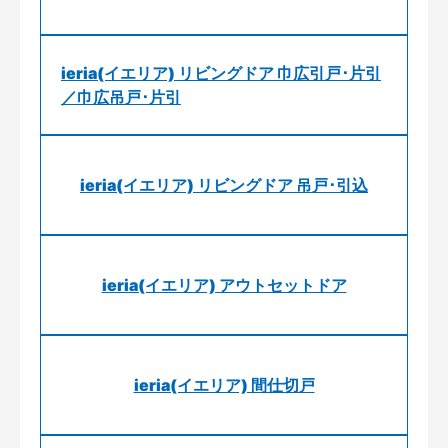
ieria(イエリア) リビングドア 巾広引戸･片引
／巾広吊戸･片引
ieria(イエリア) リビングドア 吊戸･引込
ieria(イエリア) アウトセットドア
ieria(イエリア) 間仕切戸