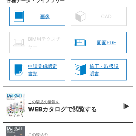
各種データ・ライブラリー
画像
CAD
BIM用テクスチ
図面PDF
ャー
申請関係認定
施工・取扱説
書類
明書
この製品の情報を
WEBカタログで
閲覧する
この製品の