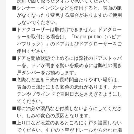
洗剤で固く絞ったタオルで拭いてください。
■シンナー・ベンジンなどを使用すると、表面の艶
がなくなったり変色する場合がありますので使用
しないでください。
■ドアクローザーは取付けできません。ドアクロー
ザーを取付ける場合は、「hapia public（ハピア
パブリック）」のドアおよびドアクローザーをご
使用ください。
■ドアを開放状態で止めるには弊社のドアストッパ
ーを、ドアが閉まる勢いを緩めるには弊社の開き
戸ダンパーをお勧めします。
■窓際など直射日光が長時間当たりやすい場所は、
表面の日焼けによる変色の恐れがあります。カー
テンやブラインドで直射日光をさえぎるようにし
てください。
■扉に油分や薬品など付着しないようにしてくださ
い。しみや変色の原因となります。
■上り口など段差のあるところに引戸を設置しない
でください。引戸の下車が下レールから外れた場