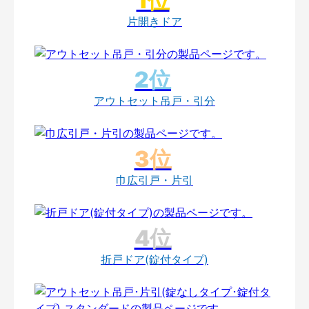
片開きドア
アウトセット吊戸・引分
巾広引戸・片引
折戸ドア(錠付タイプ)