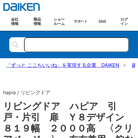
会社
製品
ショー
ログ
SNS
サポート
情報
情報
ルーム
イン
「ずっと ここちいいね」を実現する企業 DAIKEN
建
hapia / リビングドア
リビングドア ハピア 引
戸・片引 扉 Ｙ８デザイン
８１９幅 ２０００高 〈クリ