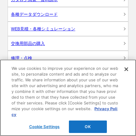
各種データダウンロード
WEB見積・各種シミュレーション
交換用部品の購入
修理・点検
We use cookies to improve your experience on our web
お問い合わせ
site, to personalize content and ads and to analyze our
traffic. We share information about your use of our web
ログイン
site with our advertising and analytics partners, who ma
y combine it with other information that you have provi
ded to them or that they have collected from your use
建築・設計関係者様向けサイト
of their services. Please click [Cookie Settings] to custo
mize your cookie settings on our website.
Privacy Poli
ユーザー登録サービス
cy
Cookie Settings
OK
WEB見積システム