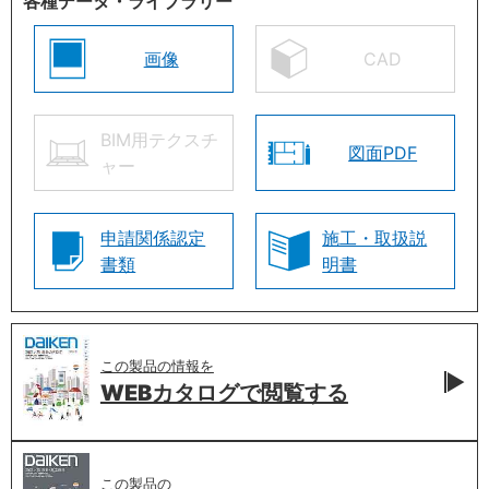
各種データ・ライブラリー
画像
CAD
BIM用テクスチ
図面PDF
ャー
申請関係認定
施工・取扱説
書類
明書
この製品の情報を
WEBカタログで
閲覧する
この製品の