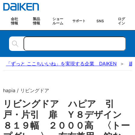
会社
製品
ショー
ログ
SNS
サポート
情報
情報
ルーム
イン
「ずっと ここちいいね」を実現する企業 DAIKEN
建
hapia / リビングドア
リビングドア ハピア 引
戸・片引 扉 Ｙ８デザイン
８１９幅 ２０００高 〈トー