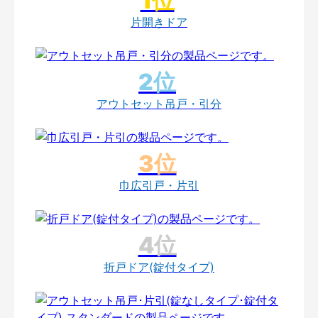
片開きドア
アウトセット吊戸・引分
巾広引戸・片引
折戸ドア(錠付タイプ)