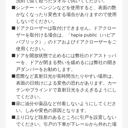
洗剤で固く絞ったタオルで拭いてください。
■シンナー・ベンジンなどを使用すると、表面の艶
がなくなったり変色する場合がありますので使用
しないでください。
■ドアクローザーは取付けできません。ドアクロー
ザーを取付ける場合は、「hapia public（ハピア
パブリック）」のドアおよびドアクローザーをご
使用ください。
■ドアを開放状態で止めるには弊社のドアストッパ
ーを、ドアが閉まる勢いを緩めるには弊社の開き
戸ダンパーをお勧めします。
■窓際など直射日光が長時間当たりやすい場所は、
表面の日焼けによる変色の恐れがあります。カー
テンやブラインドで直射日光をさえぎるようにし
てください。
■扉に油分や薬品など付着しないようにしてくださ
い。しみや変色の原因となります。
■上り口など段差のあるところに引戸を設置しない
でください。引戸の下車が下レールから外れた場