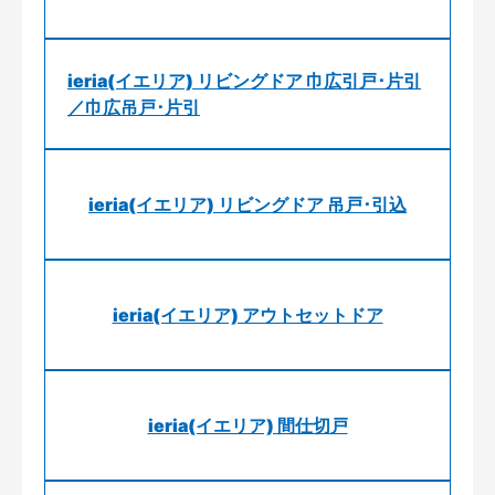
ieria(イエリア) リビングドア 巾広引戸･片引
／巾広吊戸･片引
ieria(イエリア) リビングドア 吊戸･引込
ieria(イエリア) アウトセットドア
ieria(イエリア) 間仕切戸