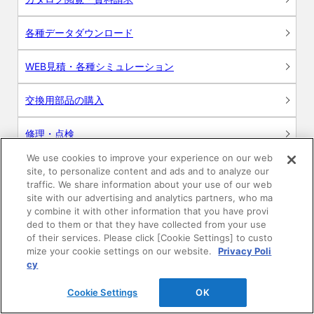
各種データダウンロード
WEB見積・各種シミュレーション
交換用部品の購入
修理・点検
We use cookies to improve your experience on our web
お問い合わせ
site, to personalize content and ads and to analyze our
traffic. We share information about your use of our web
ログイン
site with our advertising and analytics partners, who ma
y combine it with other information that you have provi
ded to them or that they have collected from your use
建築・設計関係者様向けサイト
of their services. Please click [Cookie Settings] to custo
mize your cookie settings on our website.
Privacy Poli
ユーザー登録サービス
cy
Cookie Settings
OK
WEB見積システム