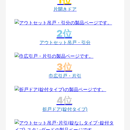
片開きドア
アウトセット吊戸・引分
巾広引戸・片引
折戸ドア(錠付タイプ)