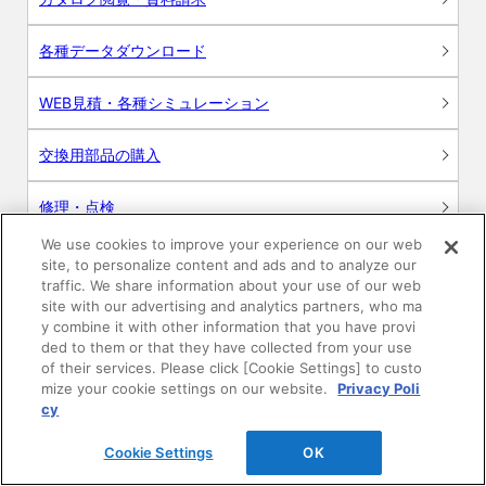
各種データダウンロード
WEB見積・各種シミュレーション
交換用部品の購入
修理・点検
We use cookies to improve your experience on our web
お問い合わせ
site, to personalize content and ads and to analyze our
traffic. We share information about your use of our web
ログイン
site with our advertising and analytics partners, who ma
y combine it with other information that you have provi
ded to them or that they have collected from your use
建築・設計関係者様向けサイト
of their services. Please click [Cookie Settings] to custo
mize your cookie settings on our website.
Privacy Poli
ユーザー登録サービス
cy
Cookie Settings
OK
WEB見積システム