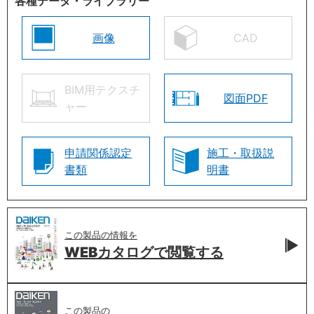
各種データ・ライブラリー
画像
CAD
BIM用テクスチ
図面PDF
ャー
申請関係認定
施工・取扱説
書類
明書
この製品の情報を
WEBカタログで
閲覧する
この製品の