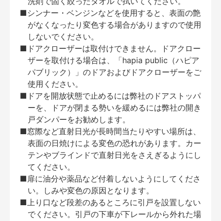
洗剤で固く絞ったタオルで拭いてください。
■シンナー・ベンジンなどを使用すると、表面の艶
がなくなったり変色する場合がありますので使用
しないでください。
■ドアクローザーは取付けできません。ドアクロー
ザーを取付ける場合は、「hapia public（ハピア
パブリック）」のドアおよびドアクローザーをご
使用ください。
■ドアを開放状態で止めるには弊社のドアストッパ
ーを、ドアが閉まる勢いを緩めるには弊社の開き
戸ダンパーをお勧めします。
■窓際など直射日光が長時間当たりやすい場所は、
表面の日焼けによる変色の恐れがあります。カー
テンやブラインドで直射日光をさえぎるようにし
てください。
■扉に油分や薬品など付着しないようにしてくださ
い。しみや変色の原因となります。
■上り口など段差のあるところに引戸を設置しない
でください。引戸の下車が下レールから外れた場