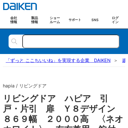
会社
製品
ショー
ログ
SNS
サポート
情報
情報
ルーム
イン
「ずっと ここちいいね」を実現する企業 DAIKEN
建
hapia / リビングドア
リビングドア ハピア 引
戸・片引 扉 Ｙ８デザイン
８６９幅 ２０００高 〈ネオ