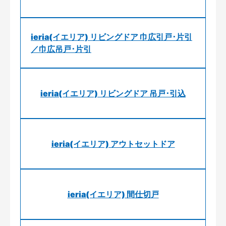
ieria(イエリア) リビングドア 巾広引戸･片引
／巾広吊戸･片引
ieria(イエリア) リビングドア 吊戸･引込
ieria(イエリア) アウトセットドア
ieria(イエリア) 間仕切戸