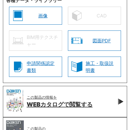
各種データ・ライブラリー
画像
CAD
BIM用テクスチ
図面PDF
ャー
申請関係認定
施工・取扱説
書類
明書
この製品の情報を
WEBカタログで
閲覧する
この製品の