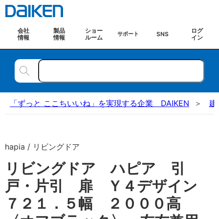
会社
製品
ショー
ログ
SNS
サポート
情報
情報
ルーム
イン
「ずっと ここちいいね」を実現する企業 DAIKEN
建
hapia / リビングドア
リビングドア ハピア 引
戸・片引 扉 Ｙ４デザイン
７２１．５幅 ２０００高