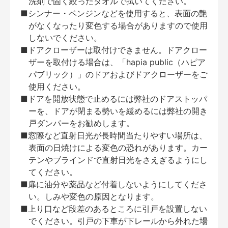
洗剤で固く絞ったタオルで拭いてください。
■シンナー・ベンジンなどを使用すると、表面の艶
がなくなったり変色する場合がありますので使用
しないでください。
■ドアクローザーは取付けできません。ドアクロー
ザーを取付ける場合は、「hapia public（ハピア
パブリック）」のドアおよびドアクローザーをご
使用ください。
■ドアを開放状態で止めるには弊社のドアストッパ
ーを、ドアが閉まる勢いを緩めるには弊社の開き
戸ダンパーをお勧めします。
■窓際など直射日光が長時間当たりやすい場所は、
表面の日焼けによる変色の恐れがあります。カー
テンやブラインドで直射日光をさえぎるようにし
てください。
■扉に油分や薬品など付着しないようにしてくださ
い。しみや変色の原因となります。
■上り口など段差のあるところに引戸を設置しない
でください。引戸の下車が下レールから外れた場