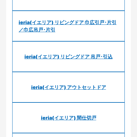
ieria(イエリア) リビングドア 巾広引戸･片引
／巾広吊戸･片引
ieria(イエリア) リビングドア 吊戸･引込
ieria(イエリア) アウトセットドア
ieria(イエリア) 間仕切戸