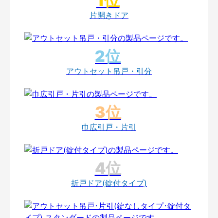
片開きドア
アウトセット吊戸・引分
巾広引戸・片引
折戸ドア(錠付タイプ)