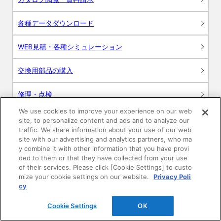
各種データダウンロード
WEB見積・各種シミュレーション
交換用部品の購入
修理・点検
We use cookies to improve your experience on our web
お問い合わせ
site, to personalize content and ads and to analyze our
traffic. We share information about your use of our web
ログイン
site with our advertising and analytics partners, who ma
y combine it with other information that you have provi
ded to them or that they have collected from your use
建築・設計関係者様向けサイト
of their services. Please click [Cookie Settings] to custo
mize your cookie settings on our website.
Privacy Poli
ユーザー登録サービス
cy
Cookie Settings
OK
WEB見積システム