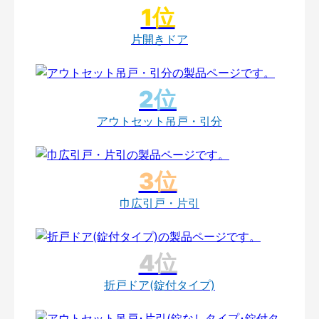
片開きドア
アウトセット吊戸・引分
巾広引戸・片引
折戸ドア(錠付タイプ)