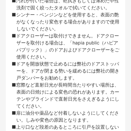
■汚れが付いた場合は、乾拭きもしくは薄めた中性
洗剤で固く絞ったタオルで拭いてください。
■シンナー・ベンジンなどを使用すると、表面の艶
がなくなったり変色する場合がありますので使用
しないでください。
■ドアクローザーは取付けできません。ドアクロー
ザーを取付ける場合は、「hapia public（ハピア
パブリック）」のドアおよびドアクローザーをご
使用ください。
■ドアを開放状態で止めるには弊社のドアストッパ
ーを、ドアが閉まる勢いを緩めるには弊社の開き
戸ダンパーをお勧めします。
■窓際など直射日光が長時間当たりやすい場所は、
表面の日焼けによる変色の恐れがあります。カー
テンやブラインドで直射日光をさえぎるようにし
てください。
■扉に油分や薬品など付着しないようにしてくださ
い。しみや変色の原因となります。
■上り口など段差のあるところに引戸を設置しない