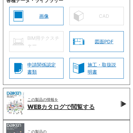
各種データ・ライブラリー
画像
CAD
BIM用テクスチ
図面PDF
ャー
申請関係認定
施工・取扱説
書類
明書
この製品の情報を
WEBカタログで
閲覧する
この製品の