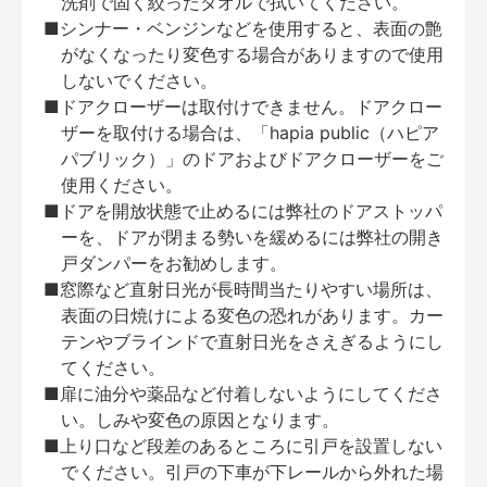
洗剤で固く絞ったタオルで拭いてください。
■シンナー・ベンジンなどを使用すると、表面の艶
がなくなったり変色する場合がありますので使用
しないでください。
■ドアクローザーは取付けできません。ドアクロー
ザーを取付ける場合は、「hapia public（ハピア
パブリック）」のドアおよびドアクローザーをご
使用ください。
■ドアを開放状態で止めるには弊社のドアストッパ
ーを、ドアが閉まる勢いを緩めるには弊社の開き
戸ダンパーをお勧めします。
■窓際など直射日光が長時間当たりやすい場所は、
表面の日焼けによる変色の恐れがあります。カー
テンやブラインドで直射日光をさえぎるようにし
てください。
■扉に油分や薬品など付着しないようにしてくださ
い。しみや変色の原因となります。
■上り口など段差のあるところに引戸を設置しない
でください。引戸の下車が下レールから外れた場