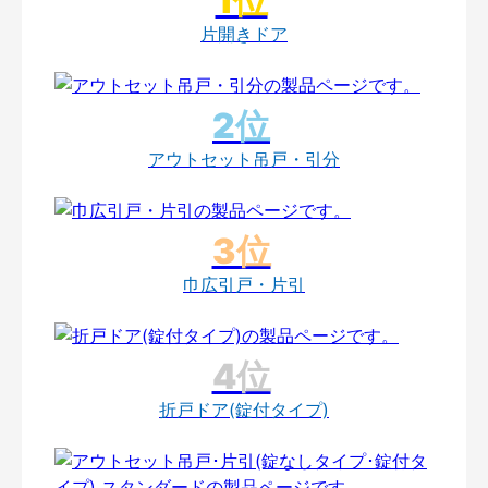
片開きドア
アウトセット吊戸・引分
巾広引戸・片引
折戸ドア(錠付タイプ)