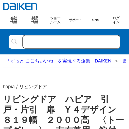
会社
製品
ショー
ログ
SNS
サポート
情報
情報
ルーム
イン
「ずっと ここちいいね」を実現する企業 DAIKEN
建
hapia / リビングドア
リビングドア ハピア 引
戸・片引 扉 Ｙ４デザイン
８１９幅 ２０００高 〈トー