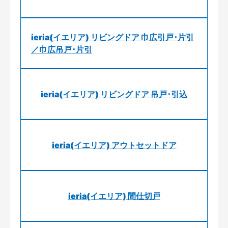
ieria(イエリア) リビングドア 巾広引戸･片引
／巾広吊戸･片引
ieria(イエリア) リビングドア 吊戸･引込
ieria(イエリア) アウトセットドア
ieria(イエリア) 間仕切戸