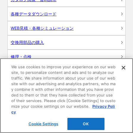
各種データダウンロード
WEB見積・各種シミュレーション
交換用部品の購入
修理・点検
We use cookies to improve your experience on our web
お問い合わせ
site, to personalize content and ads and to analyze our
traffic. We share information about your use of our web
ログイン
site with our advertising and analytics partners, who ma
y combine it with other information that you have provi
ded to them or that they have collected from your use
建築・設計関係者様向けサイト
of their services. Please click [Cookie Settings] to custo
mize your cookie settings on our website.
Privacy Poli
ユーザー登録サービス
cy
Cookie Settings
OK
WEB見積システム