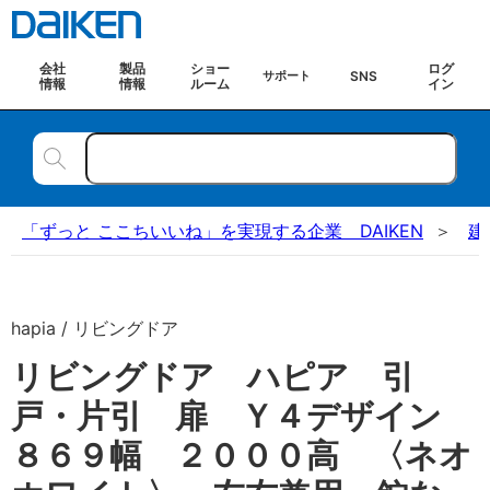
会社
製品
ショー
ログ
SNS
サポート
情報
情報
ルーム
イン
「ずっと ここちいいね」を実現する企業 DAIKEN
建
hapia / リビングドア
リビングドア ハピア 引
戸・片引 扉 Ｙ４デザイン
８６９幅 ２０００高 〈ネオ