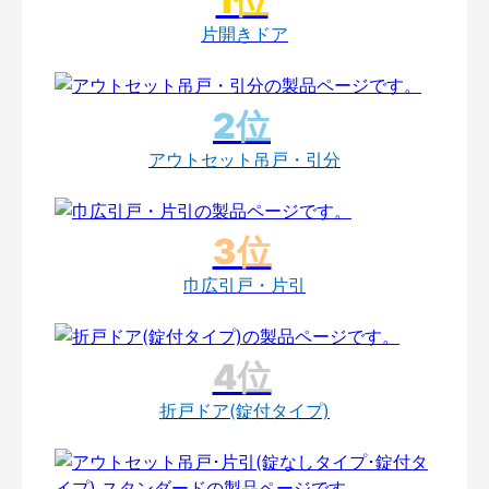
片開きドア
アウトセット吊戸・引分
巾広引戸・片引
折戸ドア(錠付タイプ)