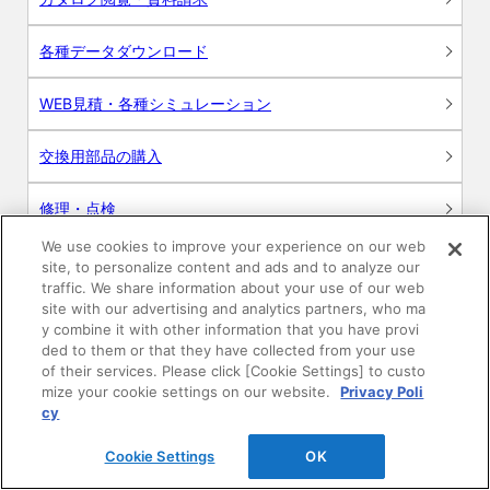
各種データダウンロード
WEB見積・各種シミュレーション
交換用部品の購入
修理・点検
We use cookies to improve your experience on our web
お問い合わせ
site, to personalize content and ads and to analyze our
traffic. We share information about your use of our web
ログイン
site with our advertising and analytics partners, who ma
y combine it with other information that you have provi
ded to them or that they have collected from your use
建築・設計関係者様向けサイト
of their services. Please click [Cookie Settings] to custo
mize your cookie settings on our website.
Privacy Poli
ユーザー登録サービス
cy
Cookie Settings
OK
WEB見積システム