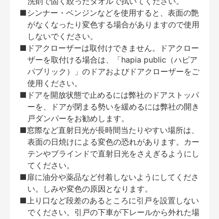
洗剤で固く絞ったタオルで拭いてください。
■シンナー・ベンジンなどを使用すると、表面の艶
がなくなったり変色する場合がありますので使用
しないでください。
■ドアクローザーは取付けできません。ドアクロー
ザーを取付ける場合は、「hapia public（ハピア
パブリック）」のドアおよびドアクローザーをご
使用ください。
■ドアを開放状態で止めるには弊社のドアストッパ
ーを、ドアが閉まる勢いを緩めるには弊社の開き
戸ダンパーをお勧めします。
■窓際など直射日光が長時間当たりやすい場所は、
表面の日焼けによる変色の恐れがあります。カー
テンやブラインドで直射日光をさえぎるようにし
てください。
■扉に油分や薬品など付着しないようにしてくださ
い。しみや変色の原因となります。
■上り口など段差のあるところに引戸を設置しない
でください。引戸の下車が下レールから外れた場