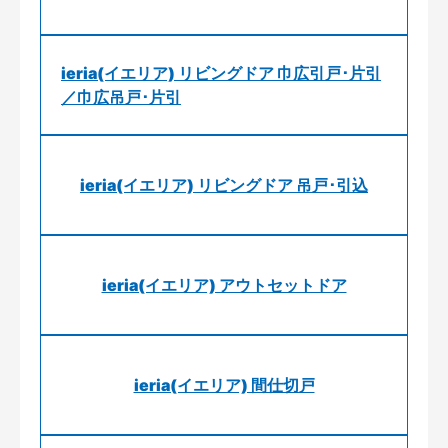
ieria(イエリア) リビングドア 巾広引戸･片引
／巾広吊戸･片引
ieria(イエリア) リビングドア 吊戸･引込
ieria(イエリア) アウトセットドア
ieria(イエリア) 間仕切戸