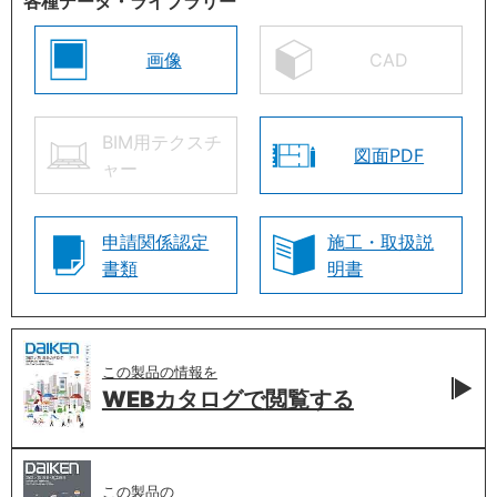
各種データ・ライブラリー
画像
CAD
BIM用テクスチ
図面PDF
ャー
申請関係認定
施工・取扱説
書類
明書
この製品の情報を
WEBカタログで
閲覧する
この製品の