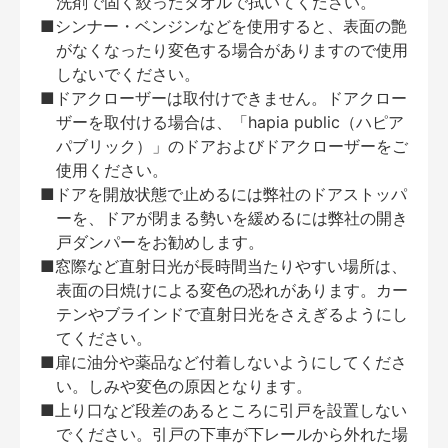
洗剤で固く絞ったタオルで拭いてください。
■シンナー・ベンジンなどを使用すると、表面の艶
がなくなったり変色する場合がありますので使用
しないでください。
■ドアクローザーは取付けできません。ドアクロー
ザーを取付ける場合は、「hapia public（ハピア
パブリック）」のドアおよびドアクローザーをご
使用ください。
■ドアを開放状態で止めるには弊社のドアストッパ
ーを、ドアが閉まる勢いを緩めるには弊社の開き
戸ダンパーをお勧めします。
■窓際など直射日光が長時間当たりやすい場所は、
表面の日焼けによる変色の恐れがあります。カー
テンやブラインドで直射日光をさえぎるようにし
てください。
■扉に油分や薬品など付着しないようにしてくださ
い。しみや変色の原因となります。
■上り口など段差のあるところに引戸を設置しない
でください。引戸の下車が下レールから外れた場