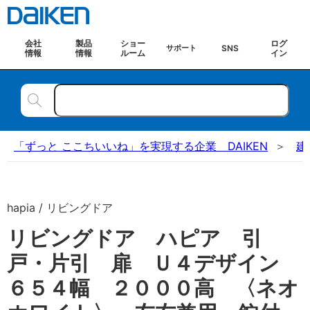
会社
製品
ショー
ログ
SNS
サポート
情報
情報
ルーム
イン
「ずっと ここちいいね」を実現する企業 DAIKEN
建
hapia / リビングドア
リビングドア ハピア 引
戸・片引 扉 Ｕ４デザイン
６５４幅 ２０００高 〈ネオ