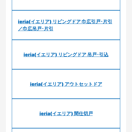
ieria(イエリア) リビングドア 巾広引戸･片引
／巾広吊戸･片引
ieria(イエリア) リビングドア 吊戸･引込
ieria(イエリア) アウトセットドア
ieria(イエリア) 間仕切戸