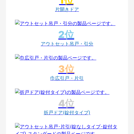
片開きドア
アウトセット吊戸・引分
巾広引戸・片引
折戸ドア(錠付タイプ)