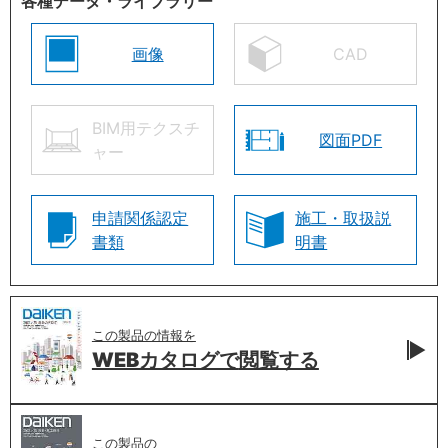
各種データ・ライブラリー
画像
CAD
BIM用テクスチ
図面PDF
ャー
申請関係認定
施工・取扱説
書類
明書
この製品の情報を
WEBカタログで
閲覧する
この製品の