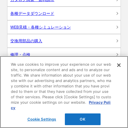
各種データダウンロード
WEB見積・各種シミュレーション
交換用部品の購入
修理・点検
We use cookies to improve your experience on our web
お問い合わせ
site, to personalize content and ads and to analyze our
traffic. We share information about your use of our web
ログイン
site with our advertising and analytics partners, who ma
y combine it with other information that you have provi
ded to them or that they have collected from your use
建築・設計関係者様向けサイト
of their services. Please click [Cookie Settings] to custo
mize your cookie settings on our website.
Privacy Poli
ユーザー登録サービス
cy
Cookie Settings
OK
WEB見積システム