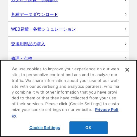
各種データダウンロード
WEB見積・各種シミュレーション
交換用部品の購入
修理・点検
We use cookies to improve your experience on our web
お問い合わせ
site, to personalize content and ads and to analyze our
traffic. We share information about your use of our web
ログイン
site with our advertising and analytics partners, who ma
y combine it with other information that you have provi
ded to them or that they have collected from your use
建築・設計関係者様向けサイト
of their services. Please click [Cookie Settings] to custo
mize your cookie settings on our website.
Privacy Poli
ユーザー登録サービス
cy
Cookie Settings
OK
WEB見積システム