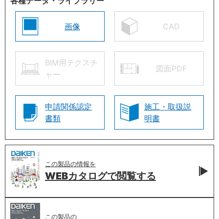
各種データ・ライブラリー
画像
CAD
BIM用テクスチ
図面PDF
ャー
申請関係認定
施工・取扱説
書類
明書
この製品の情報を
WEBカタログで
閲覧する
この製品の