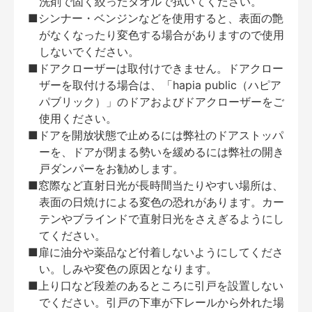
洗剤で固く絞ったタオルで拭いてください。
■シンナー・ベンジンなどを使用すると、表面の艶
がなくなったり変色する場合がありますので使用
しないでください。
■ドアクローザーは取付けできません。ドアクロー
ザーを取付ける場合は、「hapia public（ハピア
パブリック）」のドアおよびドアクローザーをご
使用ください。
■ドアを開放状態で止めるには弊社のドアストッパ
ーを、ドアが閉まる勢いを緩めるには弊社の開き
戸ダンパーをお勧めします。
■窓際など直射日光が長時間当たりやすい場所は、
表面の日焼けによる変色の恐れがあります。カー
テンやブラインドで直射日光をさえぎるようにし
てください。
■扉に油分や薬品など付着しないようにしてくださ
い。しみや変色の原因となります。
■上り口など段差のあるところに引戸を設置しない
でください。引戸の下車が下レールから外れた場