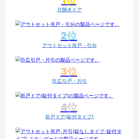
片開きドア
アウトセット吊戸・引分
巾広引戸・片引
折戸ドア(錠付タイプ)