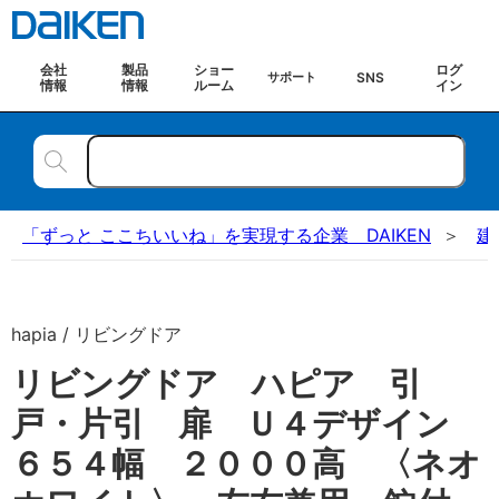
会社
製品
ショー
ログ
SNS
サポート
情報
情報
ルーム
イン
「ずっと ここちいいね」を実現する企業 DAIKEN
建
hapia / リビングドア
リビングドア ハピア 引
戸・片引 扉 Ｕ４デザイン
６５４幅 ２０００高 〈ネオ