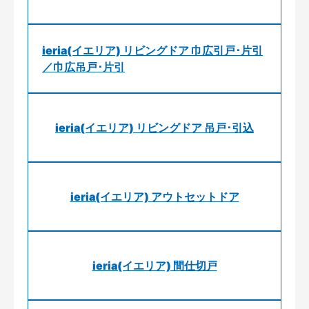
ieria(イエリア) リビングドア 巾広引戸･片引
／巾広吊戸･片引
ieria(イエリア) リビングドア 吊戸･引込
ieria(イエリア) アウトセットドア
ieria(イエリア) 間仕切戸