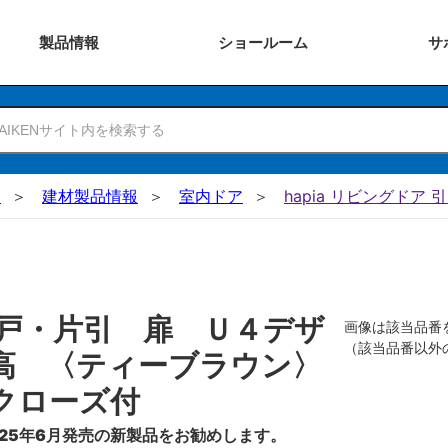
製品
情報
ショー
ルーム
サ
N
建材製品情報
室内ドア
hapia リビングドア 
戸・片引 扉 Ｕ４デザ
画像は該当品番
（該当品番以外
高 〈ティーブラウン〉
クローズ付
25年6月発売の新製品をお勧めします。