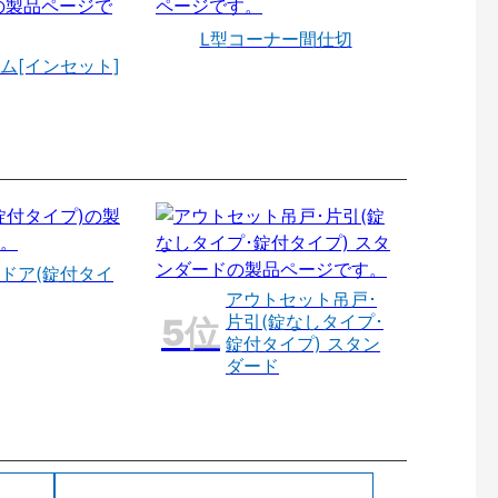
L型コーナー間仕切
ム[インセット]
ドア(錠付タイ
アウトセット吊戸･
片引(錠なしタイプ･
錠付タイプ) スタン
ダード