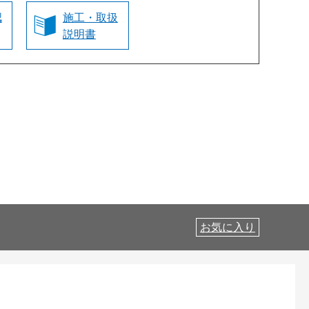
認
施工・取扱
説明書
お気に入り