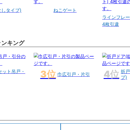
なしタイプ)
ねこゲート
ラインフレー
4枚引違
ランキング
セット吊戸・
折戸
巾広引戸・片引
プ)