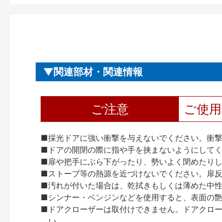
関連部材・関連情報
ご注意
ご使
■採光ドアに強い衝撃を与えないでください。衝
■ドアの開閉の際に指や手を挟まないようにして
■扉や把手にぶら下がったり、勢いよく閉めたり
■ストーブ等の熱源を近づけないでください。扉
■汚れが付いた場合は、乾拭きもしくは薄めた中
■シンナー・ベンジンなどを使用すると、表面の
■ドアクローザーは取付けできません。ドアクローザー
い。