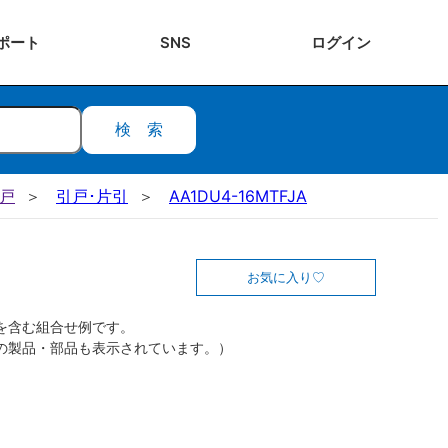
ポート
SNS
ログ
イン
検索
引戸
引戸･片引
AA1DU4-16MTFJA
お気に入り
を含む組合せ例です。
の製品・部品も表示されています。）