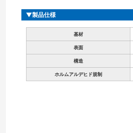
製品仕様
基材
表面
構造
ホルムアルデヒド規制