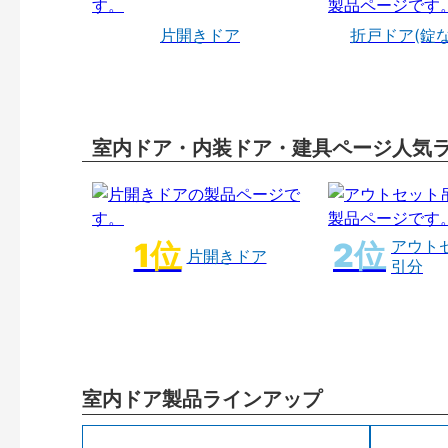
片開きドア
折戸ドア(錠
室内ドア・内装ドア・建具ページ人気
アウト
片開きドア
引分
室内ドア製品ラインアップ