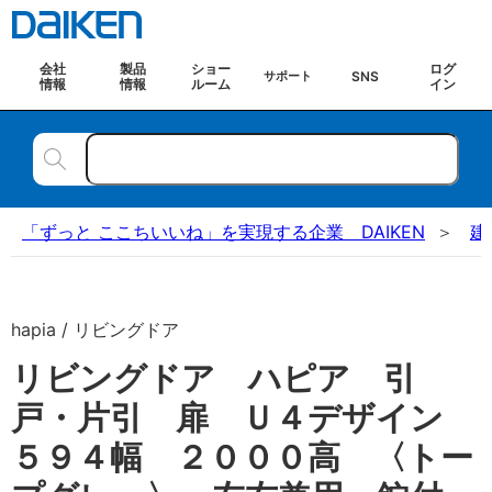
会社
製品
ショー
ログ
SNS
サポート
情報
情報
ルーム
イン
「ずっと ここちいいね」を実現する企業 DAIKEN
建
hapia / リビングドア
リビングドア ハピア 引
戸・片引 扉 Ｕ４デザイン
５９４幅 ２０００高 〈トー