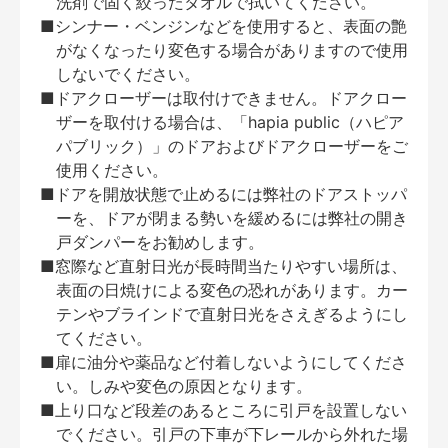
洗剤で固く絞ったタオルで拭いてください。
■シンナー・ベンジンなどを使用すると、表面の艶
がなくなったり変色する場合がありますので使用
しないでください。
■ドアクローザーは取付けできません。ドアクロー
ザーを取付ける場合は、「hapia public（ハピア
パブリック）」のドアおよびドアクローザーをご
使用ください。
■ドアを開放状態で止めるには弊社のドアストッパ
ーを、ドアが閉まる勢いを緩めるには弊社の開き
戸ダンパーをお勧めします。
■窓際など直射日光が長時間当たりやすい場所は、
表面の日焼けによる変色の恐れがあります。カー
テンやブラインドで直射日光をさえぎるようにし
てください。
■扉に油分や薬品など付着しないようにしてくださ
い。しみや変色の原因となります。
■上り口など段差のあるところに引戸を設置しない
でください。引戸の下車が下レールから外れた場