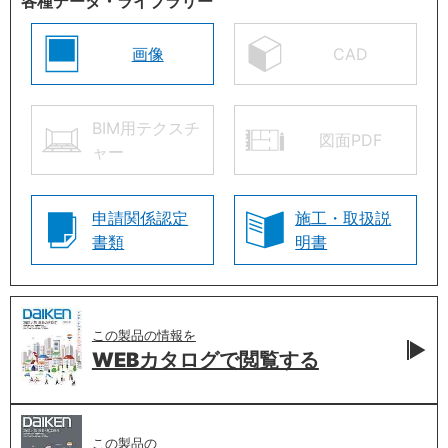
各種データ・ライブラリー
画像
CAD
BIM用テクスチ
図面PDF
ャー
申請関係認定
施工・取扱説
書類
明書
この製品の情報を
WEBカタログで
閲覧する
この製品の