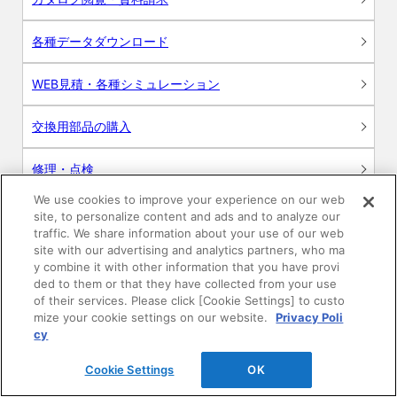
各種データダウンロード
WEB見積・各種シミュレーション
交換用部品の購入
修理・点検
We use cookies to improve your experience on our web
お問い合わせ
site, to personalize content and ads and to analyze our
traffic. We share information about your use of our web
ログイン
site with our advertising and analytics partners, who ma
y combine it with other information that you have provi
ded to them or that they have collected from your use
建築・設計関係者様向けサイト
of their services. Please click [Cookie Settings] to custo
mize your cookie settings on our website.
Privacy Poli
ユーザー登録サービス
cy
Cookie Settings
OK
WEB見積システム