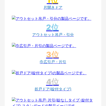
片開きドア
アウトセット吊戸・引分
巾広引戸・片引
折戸ドア(錠付タイプ)