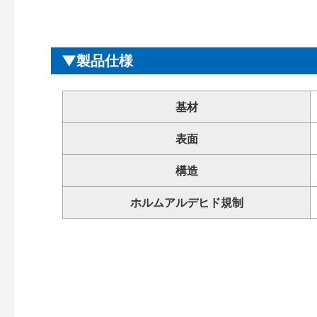
製品仕様
基材
表面
構造
ホルムアルデヒド規制