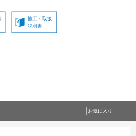
認
施工・取扱
説明書
お気に入り