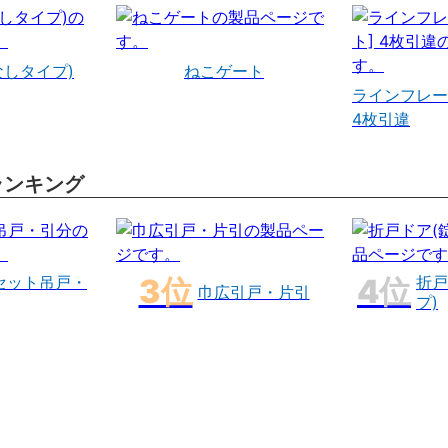
なしタイプ)
ねこゲート
ラインフレー
4枚引違
ランキング
セット吊戸・
折戸
巾広引戸・片引
プ)