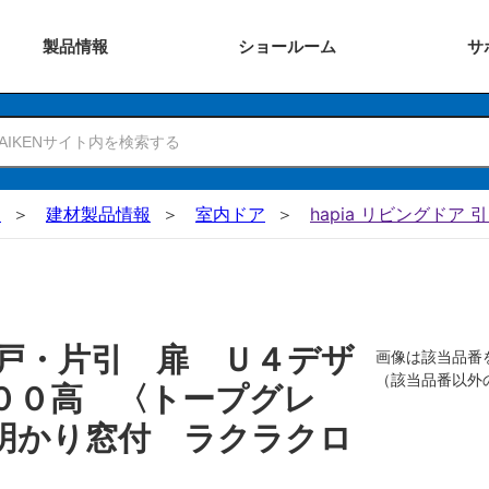
製品
情報
ショー
ルーム
サ
N
建材製品情報
室内ドア
hapia リビングドア 
戸・片引 扉 Ｕ４デザ
画像は該当品番
（該当品番以外
００高 〈トープグレ
明かり窓付 ラクラクロ