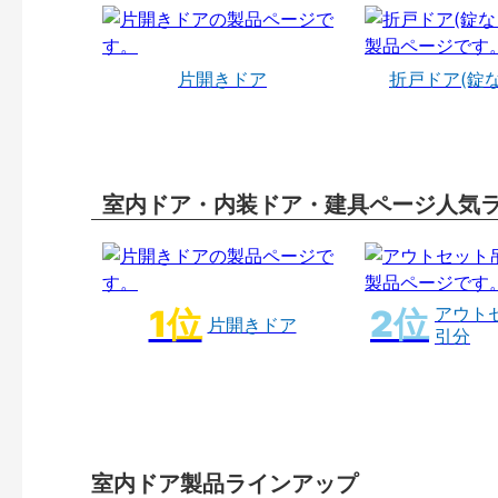
片開きドア
折戸ドア(錠
室内ドア・内装ドア・建具ページ人気
アウト
片開きドア
引分
室内ドア製品ラインアップ