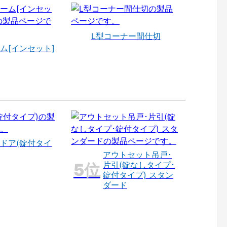
L型コーナー間仕切
ム[インセット]
ドア(錠付タイ
アウトセット吊戸･
片引(錠なしタイプ･
錠付タイプ) スタン
ダード