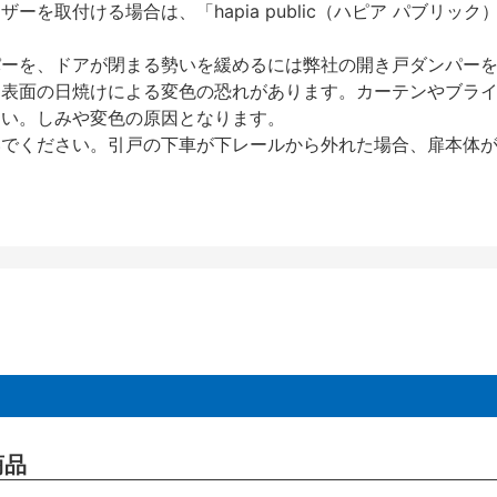
を取付ける場合は、「hapia public（ハピア パブリ
パーを、ドアが閉まる勢いを緩めるには弊社の開き戸ダンパー
、表面の日焼けによる変色の恐れがあります。カーテンやブラ
さい。しみや変色の原因となります。
いでください。引戸の下車が下レールから外れた場合、扉本体
商品