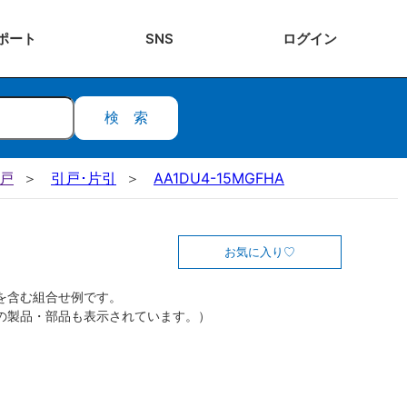
ポート
SNS
ログ
イン
検索
引戸
引戸･片引
AA1DU4-15MGFHA
お気に入り
を含む組合せ例です。
の製品・部品も表示されています。）