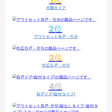
片開きドア
アウトセット吊戸・引分
巾広引戸・片引
折戸ドア(錠付タイプ)