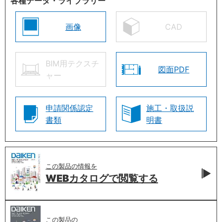
各種データ・ライブラリー
画像
CAD
BIM用テクスチ
図面PDF
ャー
申請関係認定
施工・取扱説
書類
明書
この製品の情報を
WEBカタログで
閲覧する
この製品の