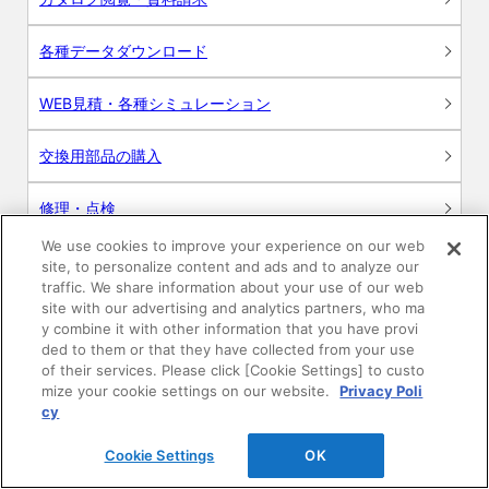
各種データダウンロード
WEB見積・各種シミュレーション
交換用部品の購入
修理・点検
We use cookies to improve your experience on our web
お問い合わせ
site, to personalize content and ads and to analyze our
traffic. We share information about your use of our web
ログイン
site with our advertising and analytics partners, who ma
y combine it with other information that you have provi
ded to them or that they have collected from your use
建築・設計関係者様向けサイト
of their services. Please click [Cookie Settings] to custo
mize your cookie settings on our website.
Privacy Poli
ユーザー登録サービス
cy
Cookie Settings
OK
WEB見積システム