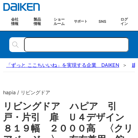
会社
製品
ショー
ログ
SNS
サポート
情報
情報
ルーム
イン
「ずっと ここちいいね」を実現する企業 DAIKEN
建
hapia / リビングドア
リビングドア ハピア 引
戸・片引 扉 Ｕ４デザイン
８１９幅 ２０００高 〈クリ