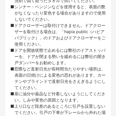
洗剤で固く絞ったタオルで拭いてください。
■シンナー・ベンジンなどを使用すると、表面の艶
がなくなったり変色する場合がありますので使用
しないでください。
■ドアクローザーは取付けできません。ドアクロー
ザーを取付ける場合は、「hapia public（ハピア
パブリック）」のドアおよびドアクローザーをご
使用ください。
■ドアを開放状態で止めるには弊社のドアストッパ
ーを、ドアが閉まる勢いを緩めるには弊社の開き
戸ダンパーをお勧めします。
■窓際など直射日光が長時間当たりやすい場所は、
表面の日焼けによる変色の恐れがあります。カー
テンやブラインドで直射日光をさえぎるようにし
てください。
■扉に油分や薬品など付着しないようにしてくださ
い。しみや変色の原因となります。
■上り口など段差のあるところに引戸を設置しない
でください。引戸の下車が下レールから外れた場