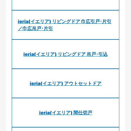
ieria(イエリア) リビングドア 巾広引戸･片引
／巾広吊戸･片引
ieria(イエリア) リビングドア 吊戸･引込
ieria(イエリア) アウトセットドア
ieria(イエリア) 間仕切戸