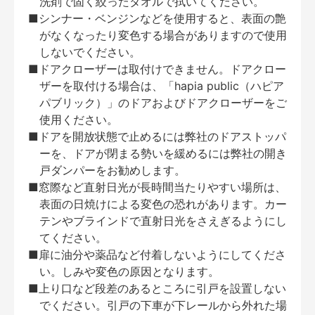
洗剤で固く絞ったタオルで拭いてください。
■シンナー・ベンジンなどを使用すると、表面の艶
がなくなったり変色する場合がありますので使用
しないでください。
■ドアクローザーは取付けできません。ドアクロー
ザーを取付ける場合は、「hapia public（ハピア
パブリック）」のドアおよびドアクローザーをご
使用ください。
■ドアを開放状態で止めるには弊社のドアストッパ
ーを、ドアが閉まる勢いを緩めるには弊社の開き
戸ダンパーをお勧めします。
■窓際など直射日光が長時間当たりやすい場所は、
表面の日焼けによる変色の恐れがあります。カー
テンやブラインドで直射日光をさえぎるようにし
てください。
■扉に油分や薬品など付着しないようにしてくださ
い。しみや変色の原因となります。
■上り口など段差のあるところに引戸を設置しない
でください。引戸の下車が下レールから外れた場