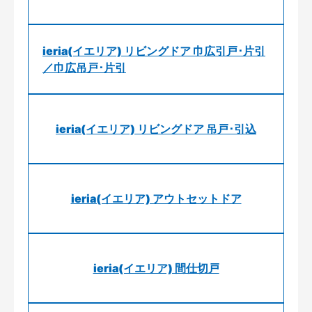
ieria(イエリア) リビングドア 巾広引戸･片引
／巾広吊戸･片引
ieria(イエリア) リビングドア 吊戸･引込
ieria(イエリア) アウトセットドア
ieria(イエリア) 間仕切戸