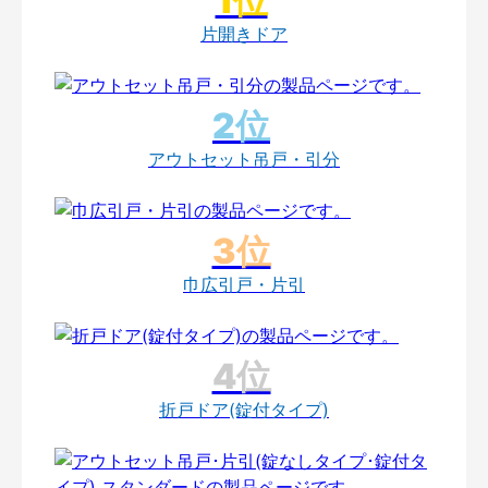
片開きドア
アウトセット吊戸・引分
巾広引戸・片引
折戸ドア(錠付タイプ)