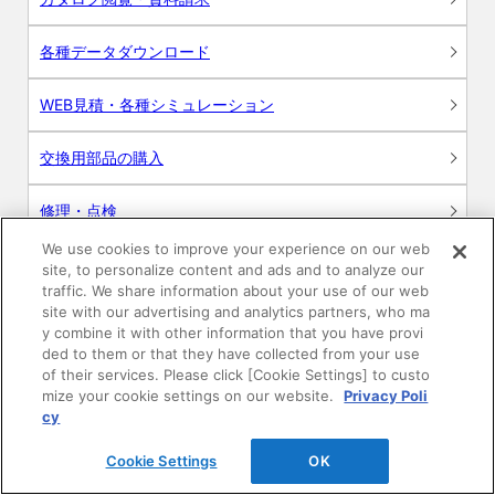
各種データダウンロード
WEB見積・各種シミュレーション
交換用部品の購入
修理・点検
We use cookies to improve your experience on our web
お問い合わせ
site, to personalize content and ads and to analyze our
traffic. We share information about your use of our web
ログイン
site with our advertising and analytics partners, who ma
y combine it with other information that you have provi
ded to them or that they have collected from your use
建築・設計関係者様向けサイト
of their services. Please click [Cookie Settings] to custo
mize your cookie settings on our website.
Privacy Poli
ユーザー登録サービス
cy
Cookie Settings
OK
WEB見積システム