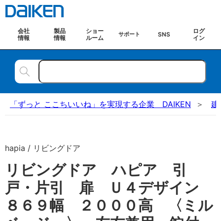
会社
製品
ショー
ログ
SNS
サポート
情報
情報
ルーム
イン
「ずっと ここちいいね」を実現する企業 DAIKEN
建
hapia / リビングドア
リビングドア ハピア 引
戸・片引 扉 Ｕ４デザイン
８６９幅 ２０００高 〈ミル