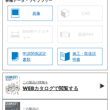
各種データ・ライブラリー
画像
CAD
BIM用テクスチ
図面PDF
ャー
申請関係認定
施工・取扱説
書類
明書
この製品の情報を
WEBカタログで
閲覧する
この製品の