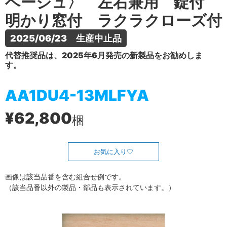
ベージュ〉 左右兼用 錠付
明かり窓付 ラクラクローズ付
2025/06/23　生産中止品
代替推奨品は、2025年6月発売の新製品をお勧めしま
す。
AA1DU4-13MLFYA
¥62,800
梱
お気に入り
画像は該当品番を含む組合せ例です。
（該当品番以外の製品・部品も表示されています。）