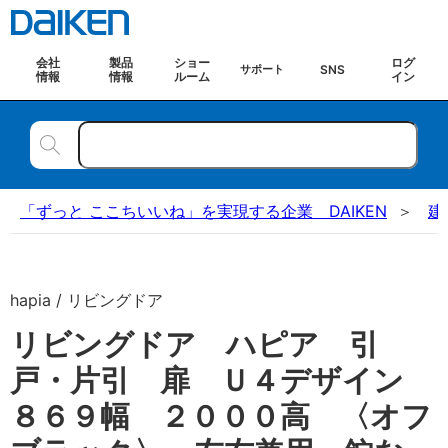
会社
製品
ショー
ログ
SNS
サポート
情報
情報
ルーム
イン
「ずっと ここちいいね」を実現する企業 DAIKEN
建
hapia / リビングドア
リビングドア ハピア 引
戸・片引 扉 Ｕ４デザイン
８６９幅 ２０００高 〈オフ