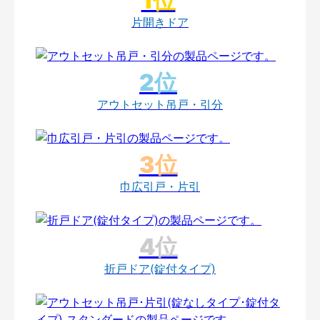
片開きドア
アウトセット吊戸・引分
巾広引戸・片引
折戸ドア(錠付タイプ)