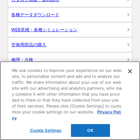
各種データダウンロード
WEB見積・各種シミュレーション
交換用部品の購入
修理・点検
We use cookies to improve your experience on our web
お問い合わせ
site, to personalize content and ads and to analyze our
traffic. We share information about your use of our web
ログイン
site with our advertising and analytics partners, who ma
y combine it with other information that you have provi
ded to them or that they have collected from your use
建築・設計関係者様向けサイト
of their services. Please click [Cookie Settings] to custo
mize your cookie settings on our website.
Privacy Poli
ユーザー登録サービス
cy
Cookie Settings
OK
WEB見積システム