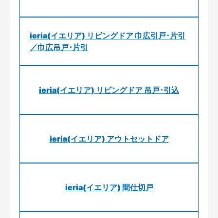
ieria(イエリア) リビングドア 巾広引戸･片引
／巾広吊戸･片引
ieria(イエリア) リビングドア 吊戸･引込
ieria(イエリア) アウトセットドア
ieria(イエリア) 間仕切戸