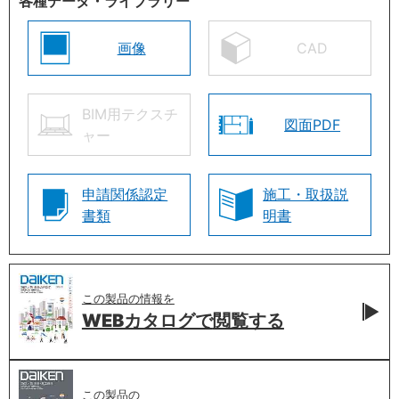
各種データ・ライブラリー
画像
CAD
BIM用テクスチ
図面PDF
ャー
申請関係認定
施工・取扱説
書類
明書
この製品の情報を
WEBカタログで
閲覧する
この製品の