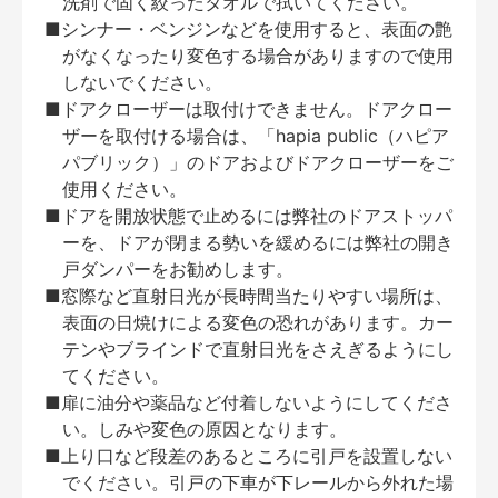
洗剤で固く絞ったタオルで拭いてください。
■シンナー・ベンジンなどを使用すると、表面の艶
がなくなったり変色する場合がありますので使用
しないでください。
■ドアクローザーは取付けできません。ドアクロー
ザーを取付ける場合は、「hapia public（ハピア
パブリック）」のドアおよびドアクローザーをご
使用ください。
■ドアを開放状態で止めるには弊社のドアストッパ
ーを、ドアが閉まる勢いを緩めるには弊社の開き
戸ダンパーをお勧めします。
■窓際など直射日光が長時間当たりやすい場所は、
表面の日焼けによる変色の恐れがあります。カー
テンやブラインドで直射日光をさえぎるようにし
てください。
■扉に油分や薬品など付着しないようにしてくださ
い。しみや変色の原因となります。
■上り口など段差のあるところに引戸を設置しない
でください。引戸の下車が下レールから外れた場