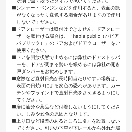
洗剤で固く絞ったタオルで拭いてください。
■シンナー・ベンジンなどを使用すると、表面の艶
がなくなったり変色する場合がありますので使用
しないでください。
■ドアクローザーは取付けできません。ドアクロー
ザーを取付ける場合は、「hapia public（ハピア
パブリック）」のドアおよびドアクローザーをご
使用ください。
■ドアを開放状態で止めるには弊社のドアストッパ
ーを、ドアが閉まる勢いを緩めるには弊社の開き
戸ダンパーをお勧めします。
■窓際など直射日光が長時間当たりやすい場所は、
表面の日焼けによる変色の恐れがあります。カー
テンやブラインドで直射日光をさえぎるようにし
てください。
■扉に油分や薬品など付着しないようにしてくださ
い。しみや変色の原因となります。
■上り口など段差のあるところに引戸を設置しない
でください。引戸の下車が下レールから外れた場