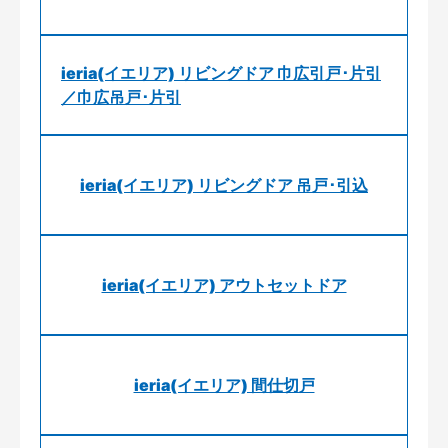
ieria(イエリア) リビングドア 巾広引戸･片引
／巾広吊戸･片引
ieria(イエリア) リビングドア 吊戸･引込
ieria(イエリア) アウトセットドア
ieria(イエリア) 間仕切戸