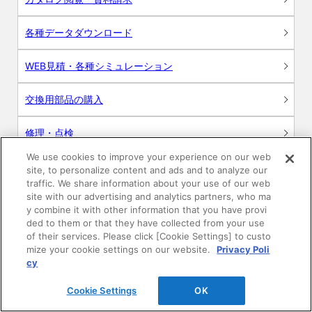
各種データダウンロード
WEB見積・各種シミュレーション
交換用部品の購入
修理・点検
We use cookies to improve your experience on our web
お問い合わせ
site, to personalize content and ads and to analyze our
traffic. We share information about your use of our web
ログイン
site with our advertising and analytics partners, who ma
y combine it with other information that you have provi
ded to them or that they have collected from your use
建築・設計関係者様向けサイト
of their services. Please click [Cookie Settings] to custo
mize your cookie settings on our website.
Privacy Poli
ユーザー登録サービス
cy
Cookie Settings
OK
WEB見積システム