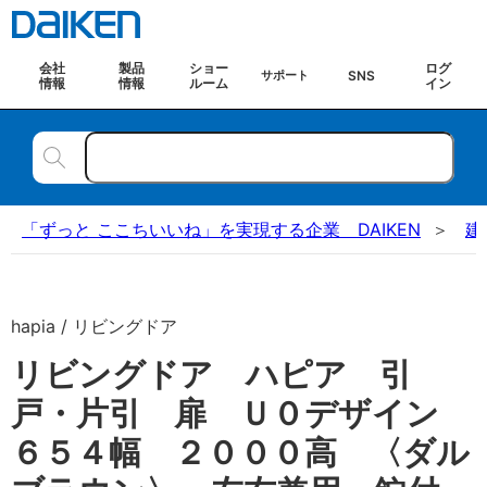
会社
製品
ショー
ログ
SNS
サポート
情報
情報
ルーム
イン
「ずっと ここちいいね」を実現する企業 DAIKEN
建
hapia / リビングドア
リビングドア ハピア 引
戸・片引 扉 Ｕ０デザイン
６５４幅 ２０００高 〈ダル