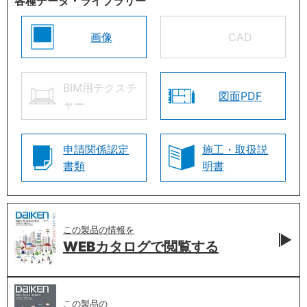
各種データ・ライブラリー
画像
CAD
BIM用テクスチ
図面PDF
ャー
申請関係認定
施工・取扱説
書類
明書
この製品の情報を
WEBカタログで
閲覧する
この製品の