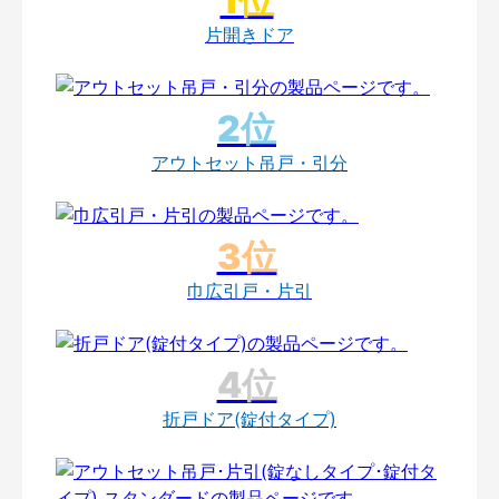
片開きドア
アウトセット吊戸・引分
巾広引戸・片引
折戸ドア(錠付タイプ)