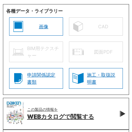
各種データ・ライブラリー
画像
CAD
BIM用テクスチ
図面PDF
ャー
申請関係認定
施工・取扱説
書類
明書
この製品の情報を
WEBカタログで
閲覧する