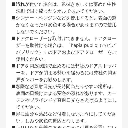
■汚れが付いた場合は、乾拭きもしくは薄めた中性
洗剤で固く絞ったタオルで拭いてください。
■シンナー・ベンジンなどを使用すると、表面の艶
がなくなったり変色する場合がありますので使用
しないでください。
■ドアクローザーは取付けできません。ドアクロー
ザーを取付ける場合は、「hapia public（ハピア
パブリック）」のドアおよびドアクローザーをご
使用ください。
■ドアを開放状態で止めるには弊社のドアストッパ
ーを、ドアが閉まる勢いを緩めるには弊社の開き
戸ダンパーをお勧めします。
■窓際など直射日光が長時間当たりやすい場所は、
表面の日焼けによる変色の恐れがあります。カー
テンやブラインドで直射日光をさえぎるようにし
てください。
■扉に油分や薬品など付着しないようにしてくださ
い。しみや変色の原因となります。
■上り口など段差のあるところに引戸を設置しない