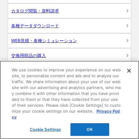
カタログ閲覧・資料請求
各種データダウンロード
WEB見積・各種シミュレーション
交換用部品の購入
We use cookies to improve your experience on our web
修理・点検
site, to personalize content and ads and to analyze our
traffic. We share information about your use of our web
お問い合わせ
site with our advertising and analytics partners, who ma
y combine it with other information that you have provi
ログイン
ded to them or that they have collected from your use
of their services. Please click [Cookie Settings] to custo
mize your cookie settings on our website.
Privacy Poli
建築・設計関係者様向けサイト
cy
ユーザー登録サービス
Cookie Settings
OK