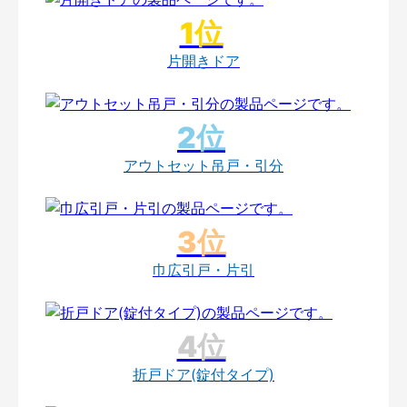
片開きドア
アウトセット吊戸・引分
巾広引戸・片引
折戸ドア(錠付タイプ)