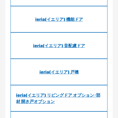
ieria(イエリア) 機能ドア
ieria(イエリア) 音配慮ドア
ieria(イエリア) 戸襖
ieria(イエリア) リビングドア オプション･部
材 開き戸オプション