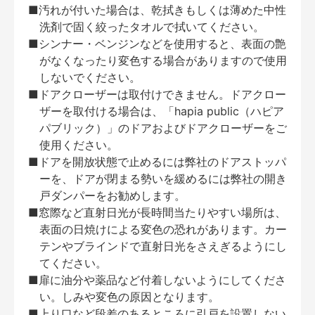
■汚れが付いた場合は、乾拭きもしくは薄めた中性
洗剤で固く絞ったタオルで拭いてください。
■シンナー・ベンジンなどを使用すると、表面の艶
がなくなったり変色する場合がありますので使用
しないでください。
■ドアクローザーは取付けできません。ドアクロー
ザーを取付ける場合は、「hapia public（ハピア
パブリック）」のドアおよびドアクローザーをご
使用ください。
■ドアを開放状態で止めるには弊社のドアストッパ
ーを、ドアが閉まる勢いを緩めるには弊社の開き
戸ダンパーをお勧めします。
■窓際など直射日光が長時間当たりやすい場所は、
表面の日焼けによる変色の恐れがあります。カー
テンやブラインドで直射日光をさえぎるようにし
てください。
■扉に油分や薬品など付着しないようにしてくださ
い。しみや変色の原因となります。
■上り口など段差のあるところに引戸を設置しない