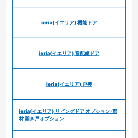
ieria(イエリア) 機能ドア
ieria(イエリア) 音配慮ドア
ieria(イエリア) 戸襖
ieria(イエリア) リビングドア オプション･部
材 開き戸オプション