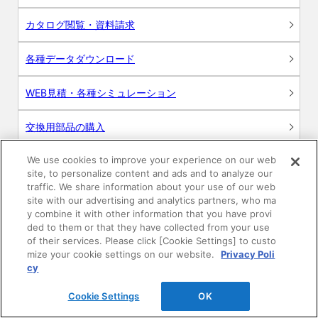
カタログ閲覧・資料請求
各種データダウンロード
WEB見積・各種シミュレーション
交換用部品の購入
We use cookies to improve your experience on our web
修理・点検
site, to personalize content and ads and to analyze our
traffic. We share information about your use of our web
お問い合わせ
site with our advertising and analytics partners, who ma
y combine it with other information that you have provi
ログイン
ded to them or that they have collected from your use
of their services. Please click [Cookie Settings] to custo
mize your cookie settings on our website.
Privacy Poli
建築・設計関係者様向けサイト
cy
ユーザー登録サービス
Cookie Settings
OK