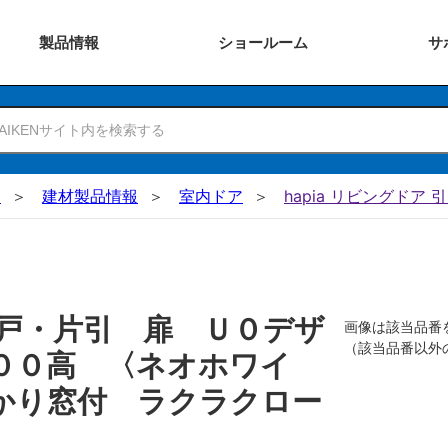
製品
情報
ショー
ルーム
サ
N
建材製品情報
室内ドア
hapia リビングドア 
戸・片引 扉 Ｕ０デザ
画像は該当品番
（該当品番以外
００高 〈ネオホワイ
かり窓付 ラクラクロー