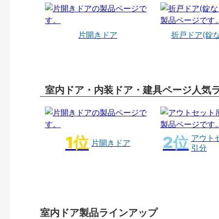
片開きドア
折戸ドア(錠
室内ドア・内装ドア・建具ページ人気
アウト
片開きドア
引分
室内ドア製品ラインアップ