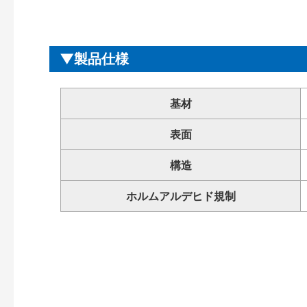
製品仕様
基材
表面
構造
ホルムアルデヒド規制