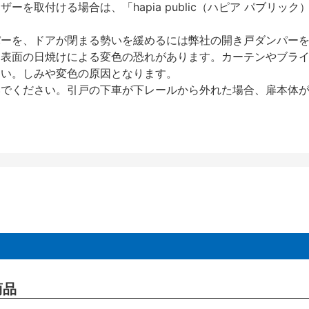
を取付ける場合は、「hapia public（ハピア パブリ
パーを、ドアが閉まる勢いを緩めるには弊社の開き戸ダンパー
、表面の日焼けによる変色の恐れがあります。カーテンやブラ
さい。しみや変色の原因となります。
いでください。引戸の下車が下レールから外れた場合、扉本体
商品