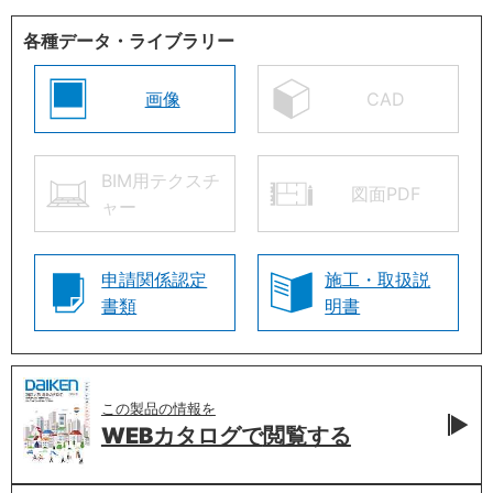
各種データ・ライブラリー
画像
CAD
BIM用テクスチ
図面PDF
ャー
申請関係認定
施工・取扱説
書類
明書
この製品の情報を
WEBカタログで
閲覧する