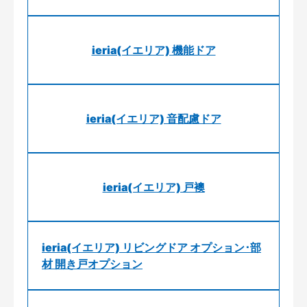
ieria(イエリア) 機能ドア
ieria(イエリア) 音配慮ドア
ieria(イエリア) 戸襖
ieria(イエリア) リビングドア オプション･部
材 開き戸オプション