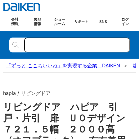
会社
製品
ショー
ログ
SNS
サポート
情報
情報
ルーム
イン
「ずっと ここちいいね」を実現する企業 DAIKEN
建
hapia / リビングドア
リビングドア ハピア 引
戸・片引 扉 Ｕ０デザイン
７２１．５幅 ２０００高