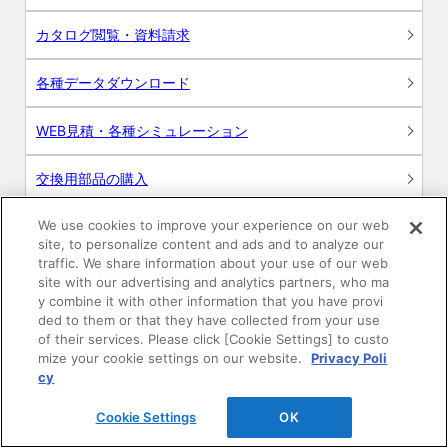
カタログ閲覧・資料請求
各種データダウンロード
WEB見積・各種シミュレーション
交換用部品の購入
We use cookies to improve your experience on our web
修理・点検
site, to personalize content and ads and to analyze our
traffic. We share information about your use of our web
お問い合わせ
site with our advertising and analytics partners, who ma
y combine it with other information that you have provi
ログイン
ded to them or that they have collected from your use
of their services. Please click [Cookie Settings] to custo
mize your cookie settings on our website.
Privacy Poli
建築・設計関係者様向けサイト
cy
ユーザー登録サービス
Cookie Settings
OK