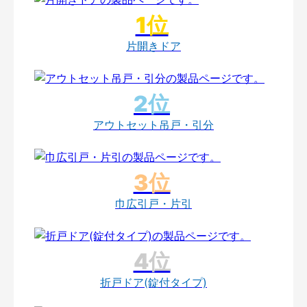
片開きドア
アウトセット吊戸・引分
巾広引戸・片引
折戸ドア(錠付タイプ)