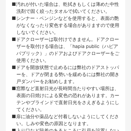
■汚れが付いた場合は、乾拭きもしくは薄めた中性
洗剤で固く絞ったタオルで拭いてください。
■シンナー・ベンジンなどを使用すると、表面の艶
がなくなったり変色する場合がありますので使用
しないでください。
■ドアクローザーは取付けできません。ドアクロー
ザーを取付ける場合は、「hapia public（ハピア
パブリック）」のドアおよびドアクローザーをご
使用ください。
■ドアを開放状態で止めるには弊社のドアストッパ
ーを、ドアが閉まる勢いを緩めるには弊社の開き
戸ダンパーをお勧めします。
■窓際など直射日光が長時間当たりやすい場所は、
表面の日焼けによる変色の恐れがあります。カー
テンやブラインドで直射日光をさえぎるようにし
てください。
■扉に油分や薬品など付着しないようにしてくださ
い。しみや変色の原因となります。
■上り口など段差のあるところに引戸を設置しない