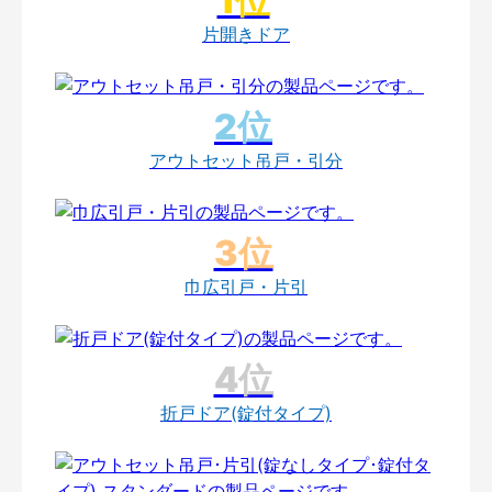
片開きドア
アウトセット吊戸・引分
巾広引戸・片引
折戸ドア(錠付タイプ)