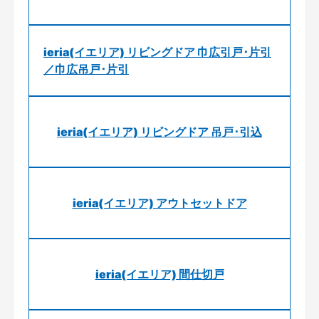
ieria(イエリア) リビングドア 巾広引戸･片引
／巾広吊戸･片引
ieria(イエリア) リビングドア 吊戸･引込
ieria(イエリア) アウトセットドア
ieria(イエリア) 間仕切戸