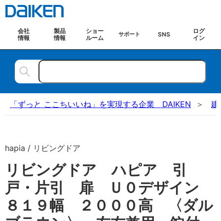
会社
製品
ショー
ログ
SNS
サポート
情報
情報
ルーム
イン
「ずっと ここちいいね」を実現する企業 DAIKEN
建
hapia / リビングドア
リビングドア ハピア 引
戸・片引 扉 Ｕ０デザイン
８１９幅 ２０００高 〈ダル