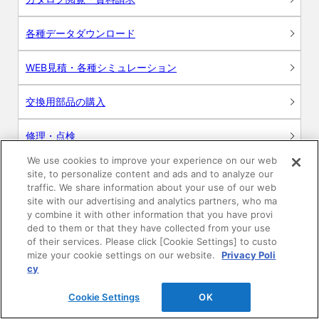
各種データダウンロード
WEB見積・各種シミュレーション
交換用部品の購入
修理・点検
We use cookies to improve your experience on our web
お問い合わせ
site, to personalize content and ads and to analyze our
traffic. We share information about your use of our web
ログイン
site with our advertising and analytics partners, who ma
y combine it with other information that you have provi
ded to them or that they have collected from your use
建築・設計関係者様向けサイト
of their services. Please click [Cookie Settings] to custo
mize your cookie settings on our website.
Privacy Poli
ユーザー登録サービス
cy
Cookie Settings
OK
WEB見積システム