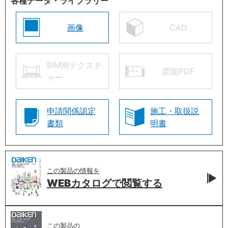
各種データ・ライブラリー
画像
CAD
BIM用テクスチ
図面PDF
ャー
申請関係認定
施工・取扱説
書類
明書
この製品の情報を
WEBカタログで
閲覧する
この製品の