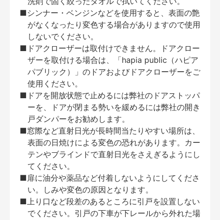
洗剤で固く絞ったタオルで拭いてください。
■シンナー・ベンジンなどを使用すると、表面の艶
がなくなったり変色する場合がありますので使用
しないでください。
■ドアクローザーは取付けできません。ドアクロー
ザーを取付ける場合は、「hapia public（ハピア
パブリック）」のドアおよびドアクローザーをご
使用ください。
■ドアを開放状態で止めるには弊社のドアストッパ
ーを、ドアが閉まる勢いを緩めるには弊社の開き
戸ダンパーをお勧めします。
■窓際など直射日光が長時間当たりやすい場所は、
表面の日焼けによる変色の恐れがあります。カー
テンやブラインドで直射日光をさえぎるようにし
てください。
■扉に油分や薬品など付着しないようにしてくださ
い。しみや変色の原因となります。
■上り口など段差のあるところに引戸を設置しない
でください。引戸の下車が下レールから外れた場