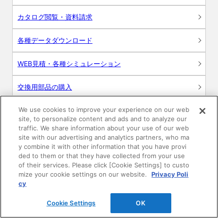
カタログ閲覧・資料請求
各種データダウンロード
WEB見積・各種シミュレーション
交換用部品の購入
We use cookies to improve your experience on our web
修理・点検
site, to personalize content and ads and to analyze our
traffic. We share information about your use of our web
お問い合わせ
site with our advertising and analytics partners, who ma
y combine it with other information that you have provi
ログイン
ded to them or that they have collected from your use
of their services. Please click [Cookie Settings] to custo
mize your cookie settings on our website.
Privacy Poli
建築・設計関係者様向けサイト
cy
ユーザー登録サービス
Cookie Settings
OK