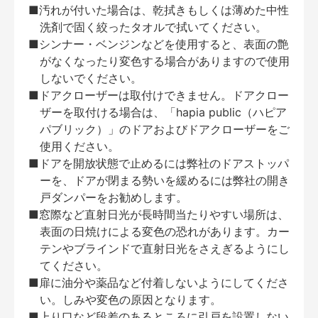
■汚れが付いた場合は、乾拭きもしくは薄めた中性
洗剤で固く絞ったタオルで拭いてください。
■シンナー・ベンジンなどを使用すると、表面の艶
がなくなったり変色する場合がありますので使用
しないでください。
■ドアクローザーは取付けできません。ドアクロー
ザーを取付ける場合は、「hapia public（ハピア
パブリック）」のドアおよびドアクローザーをご
使用ください。
■ドアを開放状態で止めるには弊社のドアストッパ
ーを、ドアが閉まる勢いを緩めるには弊社の開き
戸ダンパーをお勧めします。
■窓際など直射日光が長時間当たりやすい場所は、
表面の日焼けによる変色の恐れがあります。カー
テンやブラインドで直射日光をさえぎるようにし
てください。
■扉に油分や薬品など付着しないようにしてくださ
い。しみや変色の原因となります。
■上り口など段差のあるところに引戸を設置しない