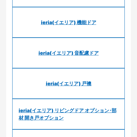
ieria(イエリア) 機能ドア
ieria(イエリア) 音配慮ドア
ieria(イエリア) 戸襖
ieria(イエリア) リビングドア オプション･部
材 開き戸オプション