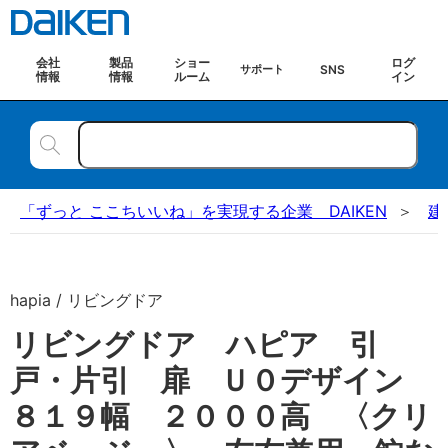
会社
製品
ショー
ログ
SNS
サポート
情報
情報
ルーム
イン
「ずっと ここちいいね」を実現する企業 DAIKEN
建
hapia / リビングドア
リビングドア ハピア 引
戸・片引 扉 Ｕ０デザイン
８１９幅 ２０００高 〈クリ