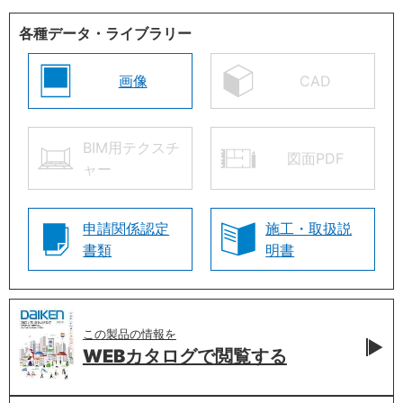
各種データ・ライブラリー
画像
CAD
BIM用テクスチ
図面PDF
ャー
申請関係認定
施工・取扱説
書類
明書
この製品の情報を
WEBカタログで
閲覧する