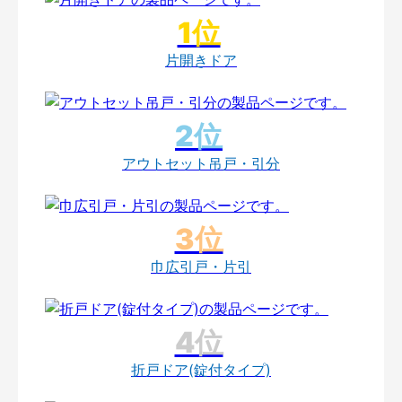
片開きドア
アウトセット吊戸・引分
巾広引戸・片引
折戸ドア(錠付タイプ)