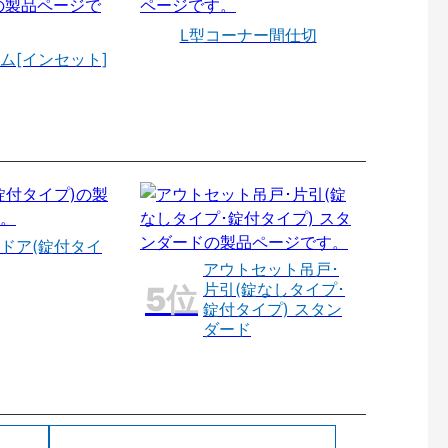
L型コーナー間仕切
ム[インセット]
ドア(錠付タイ
アウトセット吊戸･
片引(錠なしタイプ･
錠付タイプ) スタン
ダード