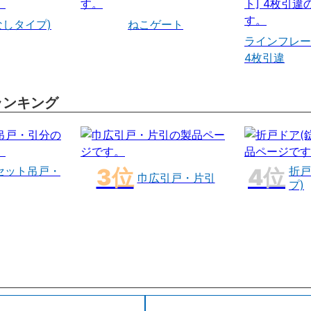
なしタイプ)
ねこゲート
ラインフレー
4枚引違
ランキング
セット吊戸・
折戸
巾広引戸・片引
プ)