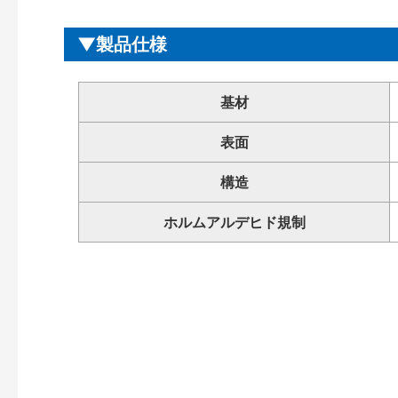
製品仕様
基材
表面
構造
ホルムアルデヒド規制