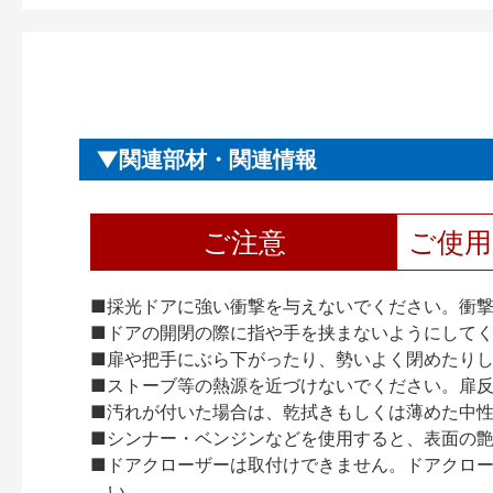
関連部材・関連情報
ご注意
ご使
■採光ドアに強い衝撃を与えないでください。衝
■ドアの開閉の際に指や手を挟まないようにして
■扉や把手にぶら下がったり、勢いよく閉めたり
■ストーブ等の熱源を近づけないでください。扉
■汚れが付いた場合は、乾拭きもしくは薄めた中
■シンナー・ベンジンなどを使用すると、表面の
■ドアクローザーは取付けできません。ドアクローザー
い。