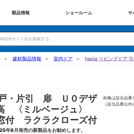
製品
情報
ショー
ルーム
サ
N
建材製品情報
室内ドア
hapia リビングドア 
戸・片引 扉 Ｕ０デザ
画像は該当品番
（該当品番以外
０高 〈ミルベージュ〉
窓付 ラクラクローズ付
25年6月発売の新製品をお勧めします。