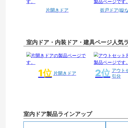
片開きドア
折戸ドア(錠
室内ドア・内装ドア・建具ページ人気
アウト
片開きドア
引分
室内ドア製品ラインアップ