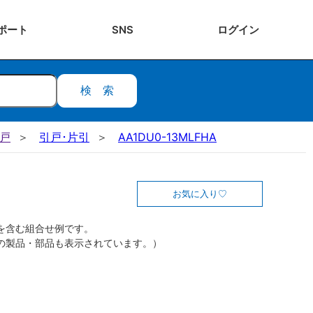
ポート
SNS
ログ
イン
検索
引戸
引戸･片引
AA1DU0-13MLFHA
お気に入り
を含む組合せ例です。
の製品・部品も表示されています。）