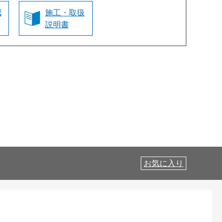
認
施工・取扱
説明書
お気に入り