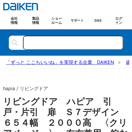
会社
製品
ショー
ログ
SNS
サポート
情報
情報
ルーム
イン
「ずっと ここちいいね」を実現する企業 DAIKEN
建
hapia / リビングドア
リビングドア ハピア 引
戸・片引 扉 Ｓ７デザイン
６５４幅 ２０００高 〈クリ