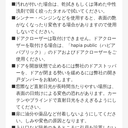
■汚れが付いた場合は、乾拭きもしくは薄めた中性
洗剤で固く絞ったタオルで拭いてください。
■シンナー・ベンジンなどを使用すると、表面の艶
がなくなったり変色する場合がありますので使用
しないでください。
■ドアクローザーは取付けできません。ドアクロー
ザーを取付ける場合は、「hapia public（ハピア
パブリック）」のドアおよびドアクローザーをご
使用ください。
■ドアを開放状態で止めるには弊社のドアストッパ
ーを、ドアが閉まる勢いを緩めるには弊社の開き
戸ダンパーをお勧めします。
■窓際など直射日光が長時間当たりやすい場所は、
表面の日焼けによる変色の恐れがあります。カー
テンやブラインドで直射日光をさえぎるようにし
てください。
■扉に油分や薬品など付着しないようにしてくださ
い。しみや変色の原因となります。
■上り口など段差のあるところに引戸を設置しない