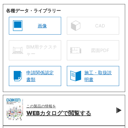
各種データ・ライブラリー
画像
CAD
BIM用テクスチ
図面PDF
ャー
申請関係認定
施工・取扱説
書類
明書
この製品の情報を
WEBカタログで
閲覧する