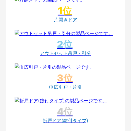
片開きドア
アウトセット吊戸・引分
巾広引戸・片引
折戸ドア(錠付タイプ)