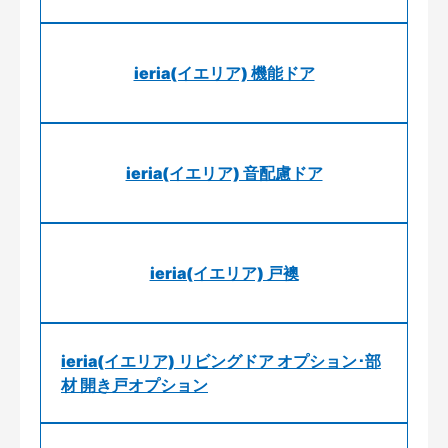
ieria(イエリア) 機能ドア
ieria(イエリア) 音配慮ドア
ieria(イエリア) 戸襖
ieria(イエリア) リビングドア オプション･部
材 開き戸オプション