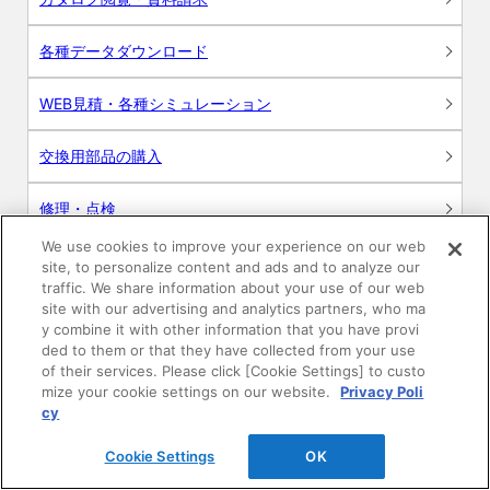
各種データダウンロード
WEB見積・各種シミュレーション
交換用部品の購入
修理・点検
We use cookies to improve your experience on our web
お問い合わせ
site, to personalize content and ads and to analyze our
traffic. We share information about your use of our web
ログイン
site with our advertising and analytics partners, who ma
y combine it with other information that you have provi
ded to them or that they have collected from your use
建築・設計関係者様向けサイト
of their services. Please click [Cookie Settings] to custo
mize your cookie settings on our website.
Privacy Poli
ユーザー登録サービス
cy
Cookie Settings
OK
WEB見積システム