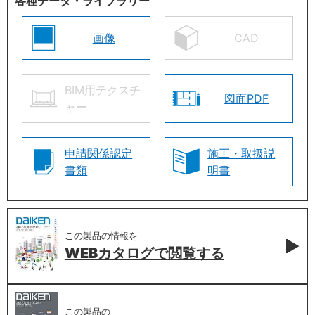
各種データ・ライブラリー
画像
CAD
BIM用テクスチ
図面PDF
ャー
申請関係認定
施工・取扱説
書類
明書
この製品の情報を
WEBカタログで
閲覧する
この製品の