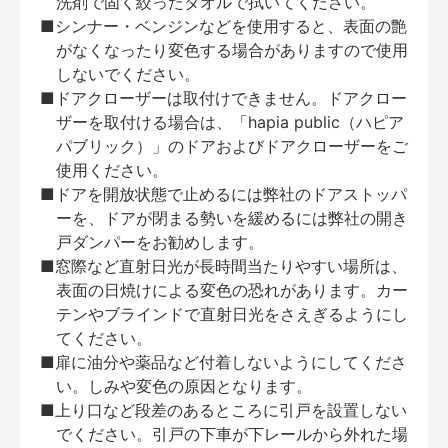
洗剤で固く絞ったタオルで拭いてください。
■シンナー・ベンジンなどを使用すると、表面の艶
がなくなったり変色する場合がありますので使用
しないでください。
■ドアクローザーは取付けできません。ドアクロー
ザーを取付ける場合は、「hapia public（ハピア
パブリック）」のドアおよびドアクローザーをご
使用ください。
■ドアを開放状態で止めるには弊社のドアストッパ
ーを、ドアが閉まる勢いを緩めるには弊社の開き
戸ダンパーをお勧めします。
■窓際など直射日光が長時間当たりやすい場所は、
表面の日焼けによる変色の恐れがあります。カー
テンやブラインドで直射日光をさえぎるようにし
てください。
■扉に油分や薬品など付着しないようにしてくださ
い。しみや変色の原因となります。
■上り口など段差のあるところに引戸を設置しない
でください。引戸の下車が下レールから外れた場