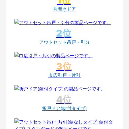
片開きドア
アウトセット吊戸・引分
巾広引戸・片引
折戸ドア(錠付タイプ)