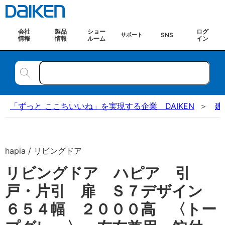
会社
製品
ショー
ログ
SNS
サポート
情報
情報
ルーム
イン
「ずっと ここちいいね」を実現する企業 DAIKEN
建
hapia / リビングドア
リビングドア ハピア 引
戸・片引 扉 Ｓ７デザイン
６５４幅 ２０００高 〈トー