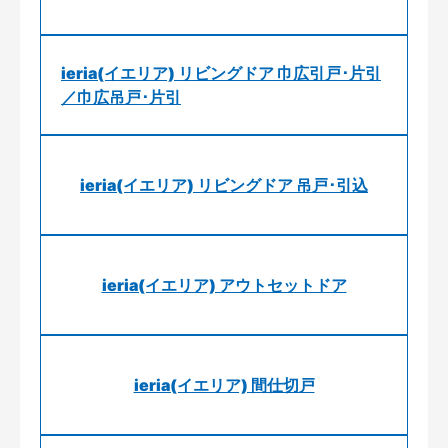
ieria(イエリア) リビングドア 巾広引戸･片引
／巾広吊戸･片引
ieria(イエリア) リビングドア 吊戸･引込
ieria(イエリア) アウトセットドア
ieria(イエリア) 間仕切戸