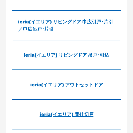
ieria(イエリア) リビングドア 巾広引戸･片引
／巾広吊戸･片引
ieria(イエリア) リビングドア 吊戸･引込
ieria(イエリア) アウトセットドア
ieria(イエリア) 間仕切戸