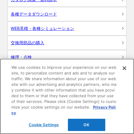
各種データダウンロード
WEB見積・各種シミュレーション
交換用部品の購入
修理・点検
We use cookies to improve your experience on our web
お問い合わせ
site, to personalize content and ads and to analyze our
traffic. We share information about your use of our web
ログイン
site with our advertising and analytics partners, who ma
y combine it with other information that you have provi
ded to them or that they have collected from your use
建築・設計関係者様向けサイト
of their services. Please click [Cookie Settings] to custo
mize your cookie settings on our website.
Privacy Poli
ユーザー登録サービス
cy
Cookie Settings
OK
WEB見積システム