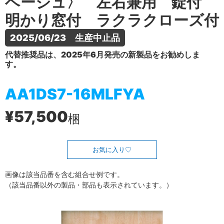
ベージュ〉 左右兼用 錠付
明かり窓付 ラクラクローズ付
2025/06/23　生産中止品
代替推奨品は、2025年6月発売の新製品をお勧めしま
す。
AA1DS7-16MLFYA
¥57,500
梱
お気に入り
画像は該当品番を含む組合せ例です。
（該当品番以外の製品・部品も表示されています。）