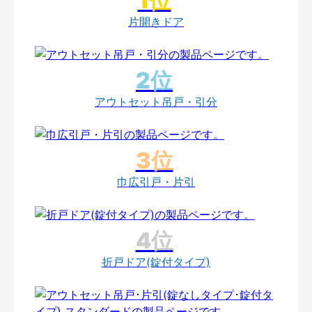
片開きドア
アウトセット吊戸・引分
巾広引戸・片引
折戸ドア(錠付タイプ)