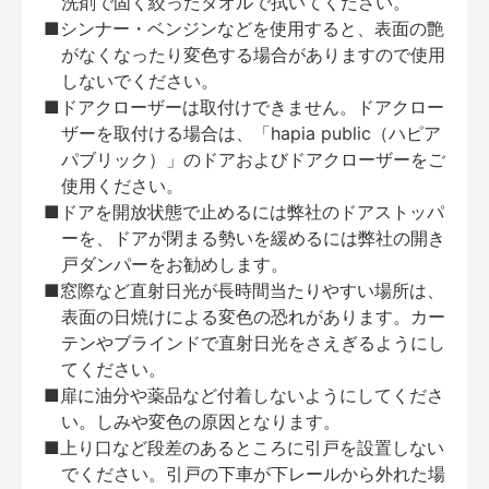
洗剤で固く絞ったタオルで拭いてください。
■シンナー・ベンジンなどを使用すると、表面の艶
がなくなったり変色する場合がありますので使用
しないでください。
■ドアクローザーは取付けできません。ドアクロー
ザーを取付ける場合は、「hapia public（ハピア
パブリック）」のドアおよびドアクローザーをご
使用ください。
■ドアを開放状態で止めるには弊社のドアストッパ
ーを、ドアが閉まる勢いを緩めるには弊社の開き
戸ダンパーをお勧めします。
■窓際など直射日光が長時間当たりやすい場所は、
表面の日焼けによる変色の恐れがあります。カー
テンやブラインドで直射日光をさえぎるようにし
てください。
■扉に油分や薬品など付着しないようにしてくださ
い。しみや変色の原因となります。
■上り口など段差のあるところに引戸を設置しない
でください。引戸の下車が下レールから外れた場