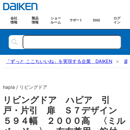
会社
製品
ショー
ログ
SNS
サポート
情報
情報
ルーム
イン
「ずっと ここちいいね」を実現する企業 DAIKEN
建
hapia / リビングドア
リビングドア ハピア 引
戸・片引 扉 Ｓ７デザイン
５９４幅 ２０００高 〈ミル