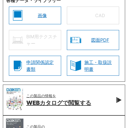
各種データ・ライブラリー
画像
CAD
BIM用テクスチ
図面PDF
ャー
申請関係認定
施工・取扱説
書類
明書
この製品の情報を
WEBカタログで
閲覧する
この製品の