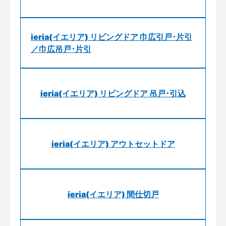
ieria(イエリア) リビングドア 巾広引戸･片引
／巾広吊戸･片引
ieria(イエリア) リビングドア 吊戸･引込
ieria(イエリア) アウトセットドア
ieria(イエリア) 間仕切戸