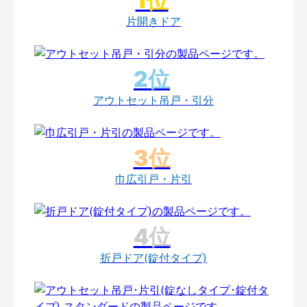
片開きドア
アウトセット吊戸・引分
巾広引戸・片引
折戸ドア(錠付タイプ)