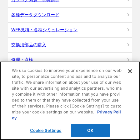
各種データダウンロード
WEB見積・各種シミュレーション
交換用部品の購入
修理・点検
We use cookies to improve your experience on our web
お問い合わせ
site, to personalize content and ads and to analyze our
traffic. We share information about your use of our web
ログイン
site with our advertising and analytics partners, who ma
y combine it with other information that you have provi
ded to them or that they have collected from your use
建築・設計関係者様向けサイト
of their services. Please click [Cookie Settings] to custo
mize your cookie settings on our website.
Privacy Poli
ユーザー登録サービス
cy
Cookie Settings
OK
WEB見積システム