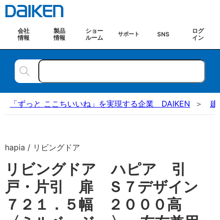
会社
製品
ショー
ログ
SNS
サポート
情報
情報
ルーム
イン
「ずっと ここちいいね」を実現する企業 DAIKEN
建
hapia / リビングドア
リビングドア ハピア 引
戸・片引 扉 Ｓ７デザイン
７２１．５幅 ２０００高