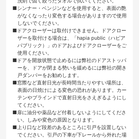
洗剤で固く絞ったタオルで拭いてください。
■シンナー・ベンジンなどを使用すると、表面の艶
がなくなったり変色する場合がありますので使用
しないでください。
■ドアクローザーは取付けできません。ドアクロー
ザーを取付ける場合は、「hapia public（ハピア
パブリック）」のドアおよびドアクローザーをご
使用ください。
■ドアを開放状態で止めるには弊社のドアストッパ
ーを、ドアが閉まる勢いを緩めるには弊社の開き
戸ダンパーをお勧めします。
■窓際など直射日光が長時間当たりやすい場所は、
表面の日焼けによる変色の恐れがあります。カー
テンやブラインドで直射日光をさえぎるようにし
てください。
■扉に油分や薬品など付着しないようにしてくださ
い。しみや変色の原因となります。
■上り口など段差のあるところに引戸を設置しない
でください。引戸の下車が下レールから外れた場