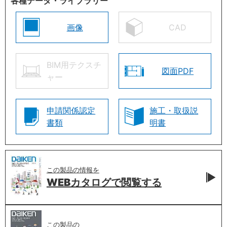
各種データ・ライブラリー
画像
CAD
BIM用テクスチ
図面PDF
ャー
申請関係認定
施工・取扱説
書類
明書
この製品の情報を
WEBカタログで
閲覧する
この製品の