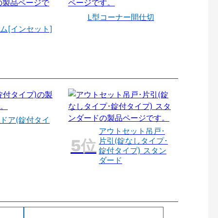
L型コーナー間仕切
ム[インセット]
ドア(錠付タイ
アウトセット吊戸･
片引(錠なしタイプ･
錠付タイプ) スタン
ダード