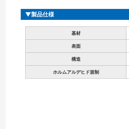
製品仕様
基材
表面
構造
ホルムアルデヒド規制