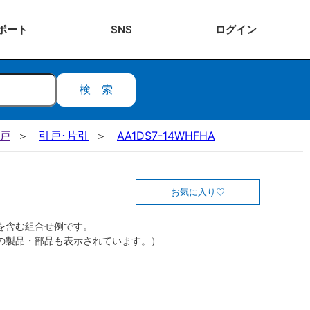
ポート
SNS
ログ
イン
検索
引戸
引戸･片引
AA1DS7-14WHFHA
お気に入り
を含む組合せ例です。
の製品・部品も表示されています。）