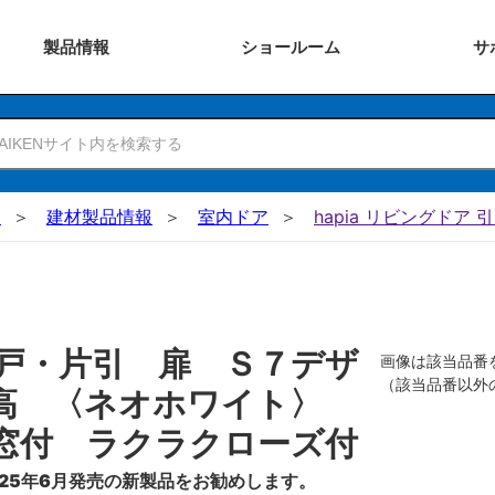
製品
情報
ショー
ルーム
サ
N
建材製品情報
室内ドア
hapia リビングドア 
戸・片引 扉 Ｓ７デザ
画像は該当品番
（該当品番以外
０高 〈ネオホワイト〉
窓付 ラクラクローズ付
25年6月発売の新製品をお勧めします。