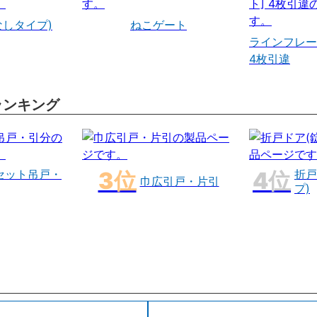
なしタイプ)
ねこゲート
ラインフレー
4枚引違
ランキング
セット吊戸・
折戸
巾広引戸・片引
プ)