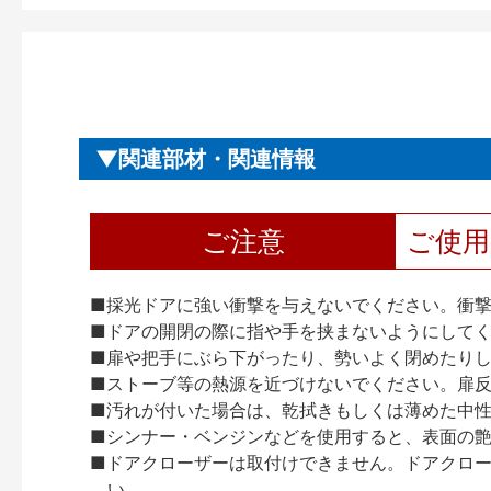
関連部材・関連情報
ご注意
ご使
■採光ドアに強い衝撃を与えないでください。衝
■ドアの開閉の際に指や手を挟まないようにして
■扉や把手にぶら下がったり、勢いよく閉めたり
■ストーブ等の熱源を近づけないでください。扉
■汚れが付いた場合は、乾拭きもしくは薄めた中
■シンナー・ベンジンなどを使用すると、表面の
■ドアクローザーは取付けできません。ドアクローザー
い。