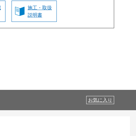
認
施工・取扱
説明書
お気に入り