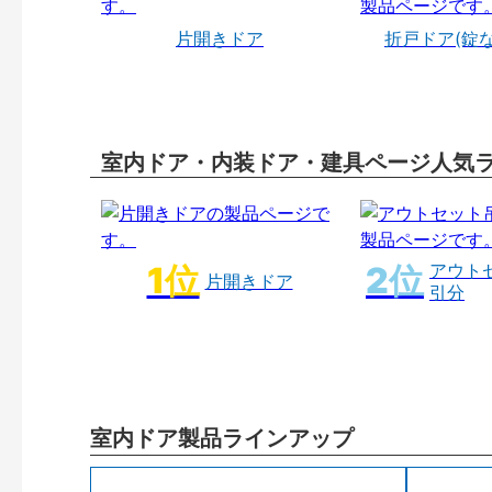
片開きドア
折戸ドア(錠
室内ドア・内装ドア・建具ページ人気
アウト
片開きドア
引分
室内ドア製品ラインアップ