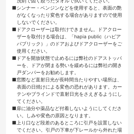
洗剤で固く絞ったタオルで拭いてください。
■シンナー・ベンジンなどを使用すると、表面の艶
がなくなったり変色する場合がありますので使用
しないでください。
■ドアクローザーは取付けできません。ドアクロー
ザーを取付ける場合は、「hapia public（ハピア
パブリック）」のドアおよびドアクローザーをご
使用ください。
■ドアを開放状態で止めるには弊社のドアストッパ
ーを、ドアが閉まる勢いを緩めるには弊社の開き
戸ダンパーをお勧めします。
■窓際など直射日光が長時間当たりやすい場所は、
表面の日焼けによる変色の恐れがあります。カー
テンやブラインドで直射日光をさえぎるようにし
てください。
■扉に油分や薬品など付着しないようにしてくださ
い。しみや変色の原因となります。
■上り口など段差のあるところに引戸を設置しない
でください。引戸の下車が下レールから外れた場