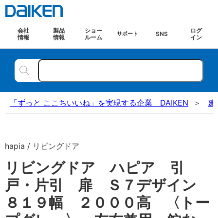
会社
製品
ショー
ログ
SNS
サポート
情報
情報
ルーム
イン
「ずっと ここちいいね」を実現する企業 DAIKEN
建
hapia / リビングドア
リビングドア ハピア 引
戸・片引 扉 Ｓ７デザイン
８１９幅 ２０００高 〈トー