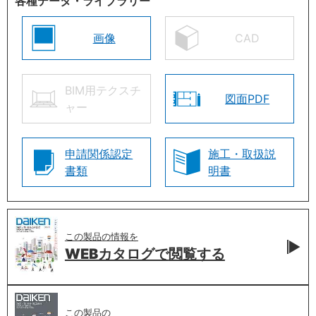
各種データ・ライブラリー
画像
CAD
BIM用テクスチ
図面PDF
ャー
申請関係認定
施工・取扱説
書類
明書
この製品の情報を
WEBカタログで
閲覧する
この製品の