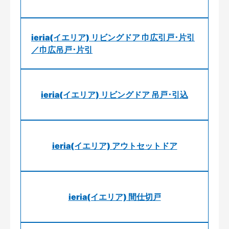
ieria(イエリア) リビングドア 巾広引戸･片引
／巾広吊戸･片引
ieria(イエリア) リビングドア 吊戸･引込
ieria(イエリア) アウトセットドア
ieria(イエリア) 間仕切戸