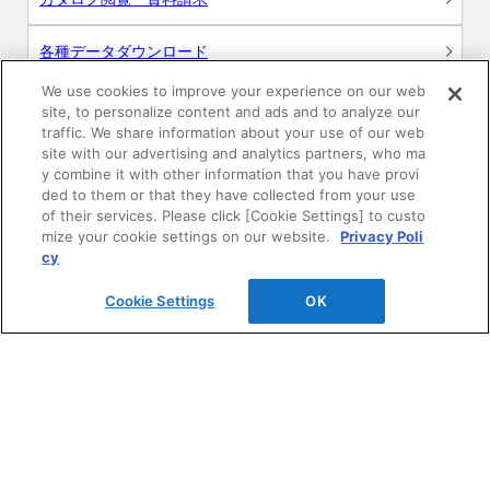
各種データダウンロード
We use cookies to improve your experience on our web
WEB見積・各種シミュレーション
site, to personalize content and ads and to analyze our
traffic. We share information about your use of our web
site with our advertising and analytics partners, who ma
交換用部品の購入
y combine it with other information that you have provi
ded to them or that they have collected from your use
修理・点検
of their services. Please click [Cookie Settings] to custo
mize your cookie settings on our website.
Privacy Poli
cy
お問い合わせ
Cookie Settings
OK
ログイン
建築・設計関係者様向けサイト
ユーザー登録サービス
WEB見積システム