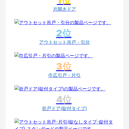
片開きドア
アウトセット吊戸・引分
巾広引戸・片引
折戸ドア(錠付タイプ)