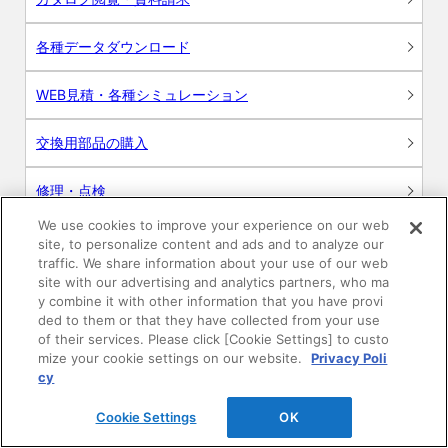
各種データダウンロード
WEB見積・各種シミュレーション
交換用部品の購入
修理・点検
We use cookies to improve your experience on our web
お問い合わせ
site, to personalize content and ads and to analyze our
traffic. We share information about your use of our web
ログイン
site with our advertising and analytics partners, who ma
y combine it with other information that you have provi
ded to them or that they have collected from your use
建築・設計関係者様向けサイト
of their services. Please click [Cookie Settings] to custo
mize your cookie settings on our website.
Privacy Poli
ユーザー登録サービス
cy
Cookie Settings
OK
WEB見積システム