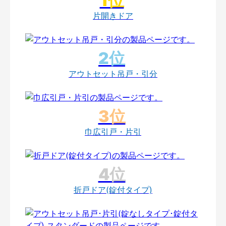
片開きドア
アウトセット吊戸・引分
巾広引戸・片引
折戸ドア(錠付タイプ)