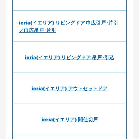
ieria(イエリア) リビングドア 巾広引戸･片引
／巾広吊戸･片引
ieria(イエリア) リビングドア 吊戸･引込
ieria(イエリア) アウトセットドア
ieria(イエリア) 間仕切戸