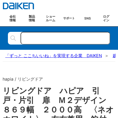
会社
製品
ショー
ログ
SNS
サポート
情報
情報
ルーム
イン
「ずっと ここちいいね」を実現する企業 DAIKEN
建
hapia / リビングドア
リビングドア ハピア 引
戸・片引 扉 Ｍ２デザイン
８６９幅 ２０００高 〈ネオ